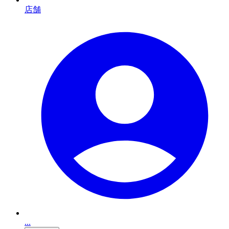
店舗
...