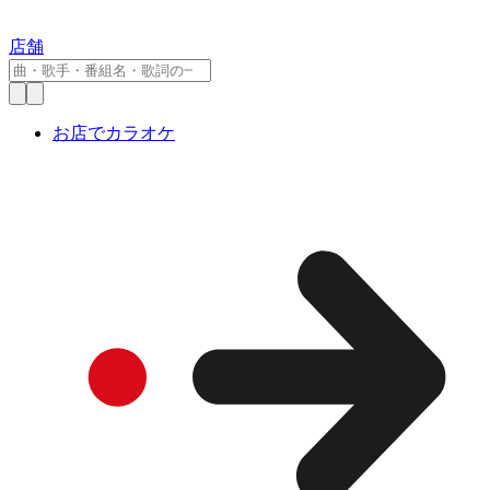
店舗
お店でカラオケ