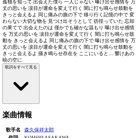
孤独を知って 出会えた僕ら 一人じゃない 曝け出せ感情を 万
丈の思いを 涙目が運命を変えて行く 闇に打ち鳴らせ鼓動を
きっと会えるよ 同じ痛みの旗の下で 移り行く記憶の中で 変
わらない大切な物を 見つけ出そうとして 彷徨っていた 忘却
の果てで 出会えたのは 僅かでも確かな温もり 曝け出せ感情
を 万丈の思いを 涙目が運命を変えて行く 闇に打ち鳴らせ鼓
動を きっと会えるよ 同じ痛みの旗の下で 曝け出せ感情を 万
丈の思いを 涙目が運命を変えて行く 闇に打ち鳴らせ鼓動を
きっと会えるよ 掻き鳴らせ存在を ここにいると… 響けあの
暁の空に
歌詞をすべて見る
楽曲情報
歌手名
森久保祥太郎
作詞
KOHSHI ASAKAWA