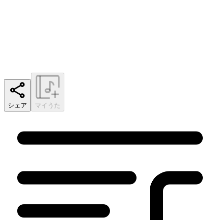
シェア
マイうた