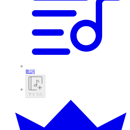
歌詞
マイうた