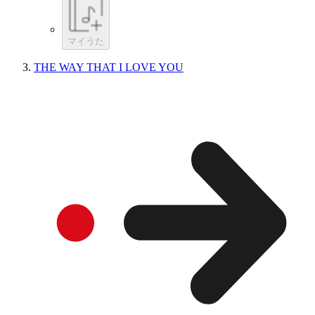
マイうた
THE WAY THAT I LOVE YOU