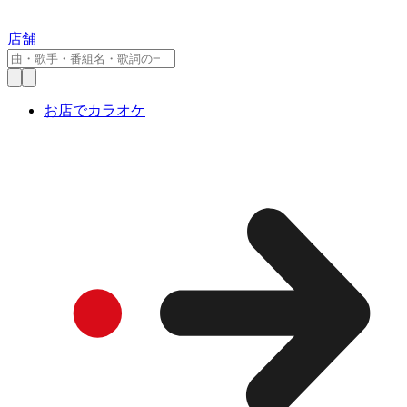
店舗
お店でカラオケ