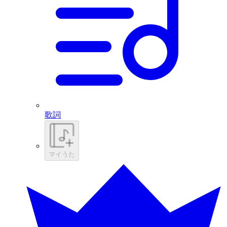
歌詞
マイうた