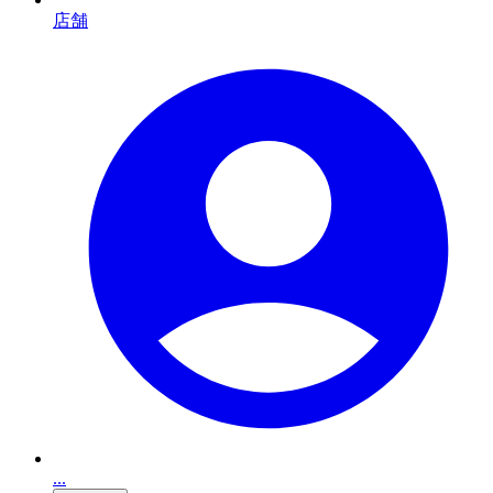
店舗
...