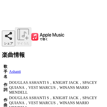
シェア
マイうた
楽曲情報
歌
手
Ashanti
名
DOUGLAS ASHANTI S，KNIGHT JACK，SPACEY
作
QUIANA，VEST MARCUS，WINANS MARIO
詞
MENDELL
DOUGLAS ASHANTI S，KNIGHT JACK，SPACEY
作
QUIANA，VEST MARCUS，WINANS MARIO
曲