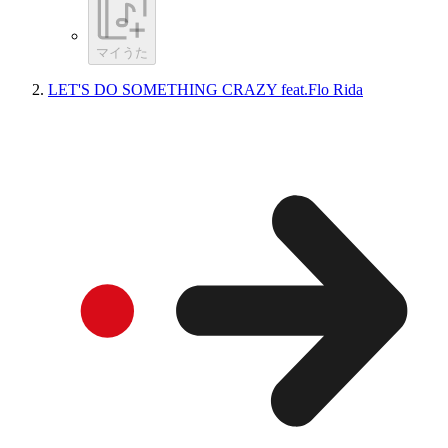
マイうた
LET'S DO SOMETHING CRAZY feat.Flo Rida