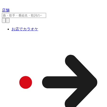
店舗
お店でカラオケ