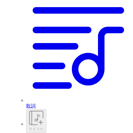
歌詞
マイうた