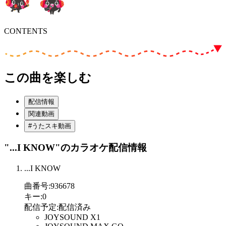
CONTENTS
この曲を楽しむ
配信情報
関連動画
#うたスキ動画
"...I KNOW"
のカラオケ配信情報
...I KNOW
曲番号
:
936678
キー
:
0
配信予定
:
配信済み
JOYSOUND X1