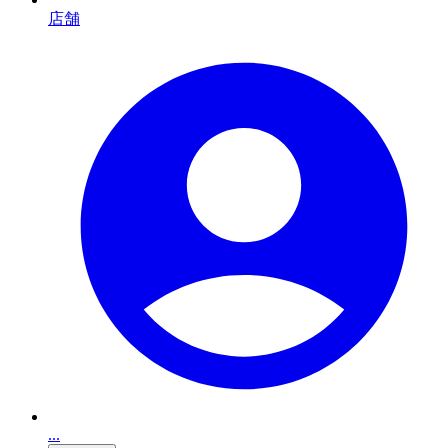
店舗
...