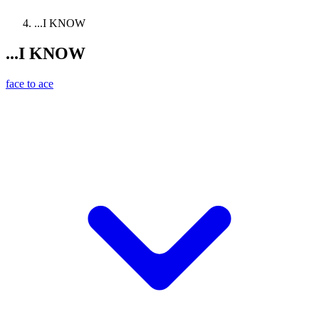
...I KNOW
...I KNOW
face to ace