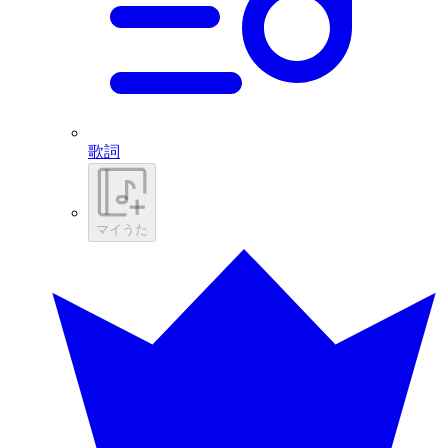
歌詞
マイうた