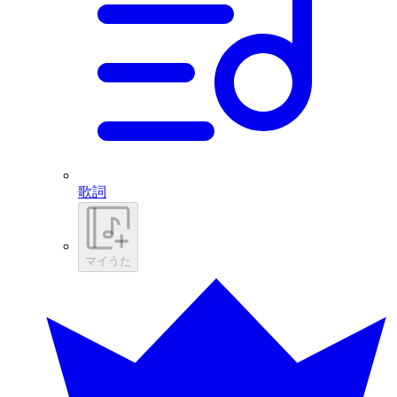
歌詞
マイうた