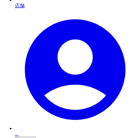
店舗
...