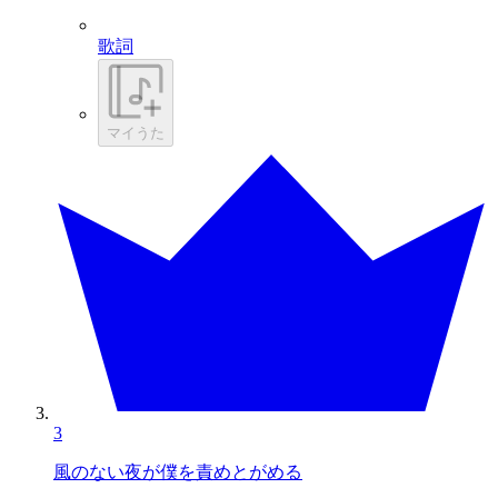
歌詞
マイうた
3
風のない夜が僕を責めとがめる