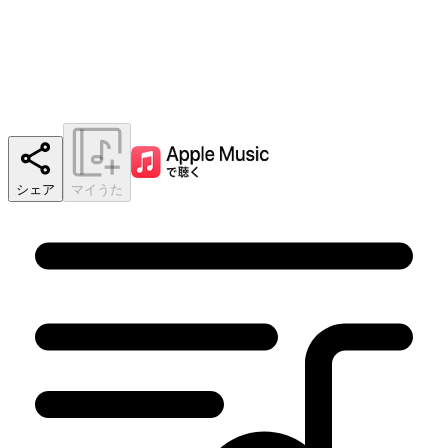
シェア
マイうた