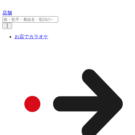
店舗
お店でカラオケ