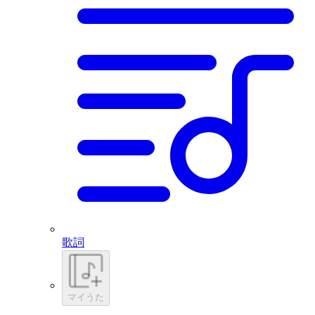
歌詞
マイうた