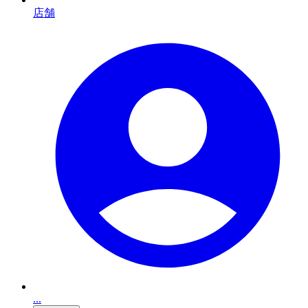
店舗
...