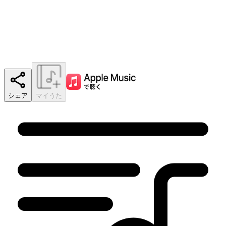
シェア
マイうた