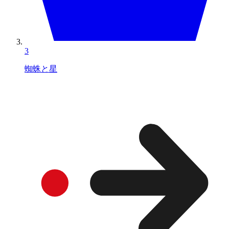
3
蜘蛛と星