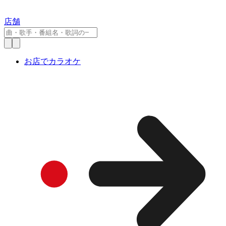
店舗
お店でカラオケ