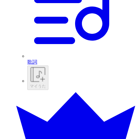
歌詞
マイうた