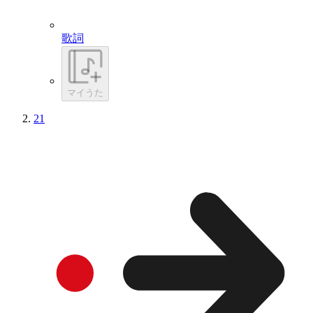
歌詞
マイうた
21