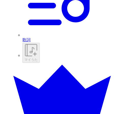
歌詞
マイうた