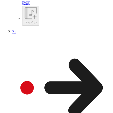
歌詞
マイうた
21