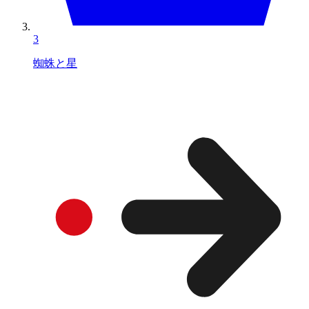
3
蜘蛛と星