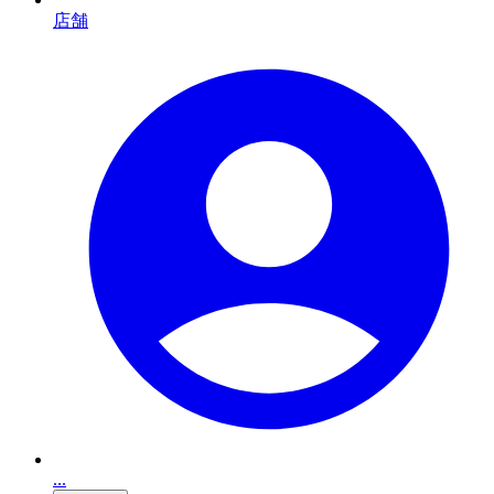
店舗
...