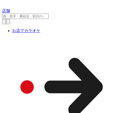
店舗
お店でカラオケ