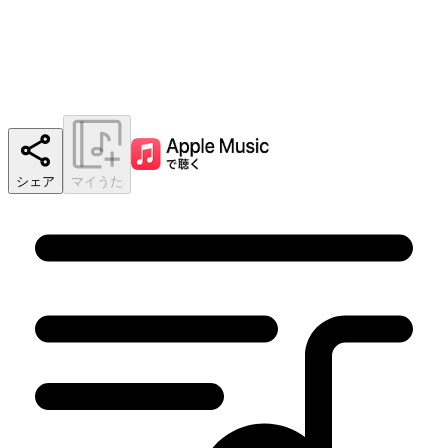
シェア
マイうた