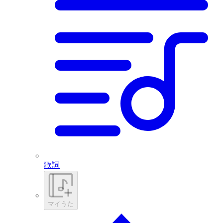
歌詞
マイうた