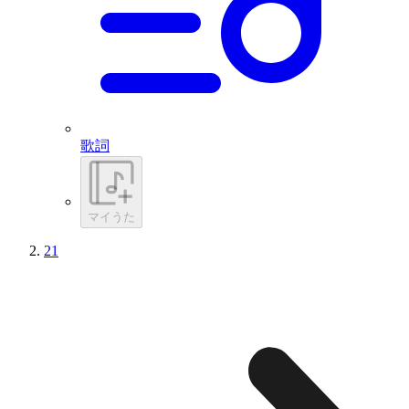
歌詞
マイうた
21