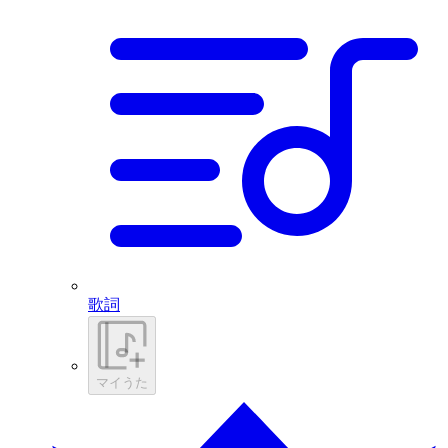
歌詞
マイうた