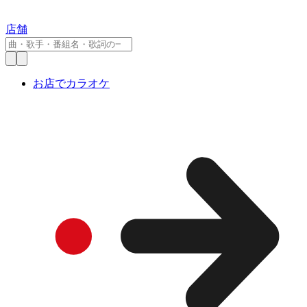
店舗
お店でカラオケ