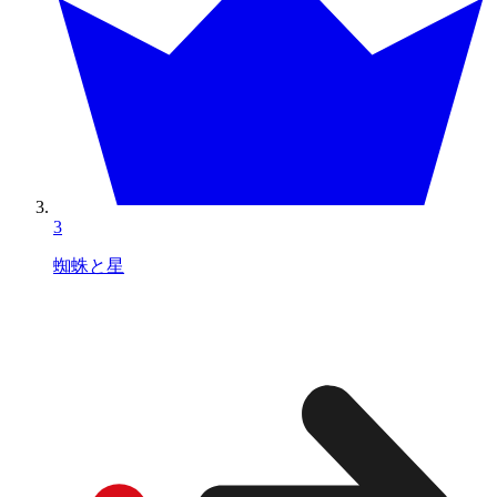
3
蜘蛛と星