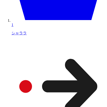
1
シャララ