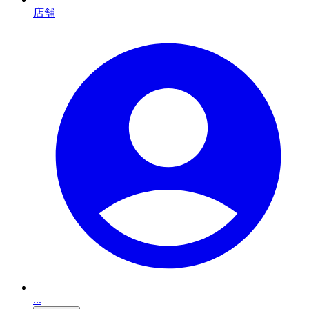
店舗
...