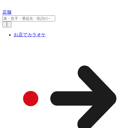
店舗
お店でカラオケ