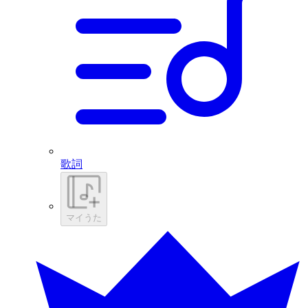
歌詞
マイうた