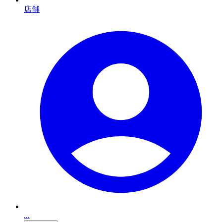
店舗
...