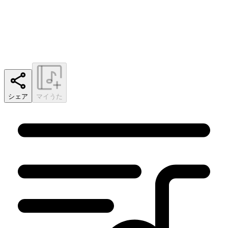
シェア
マイうた