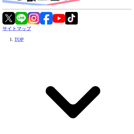
サイトマップ
TOP