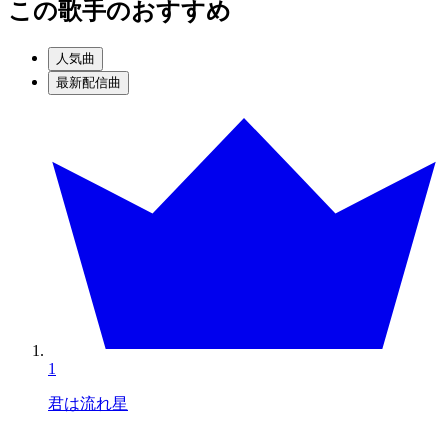
この歌手のおすすめ
人気曲
最新配信曲
1
君は流れ星