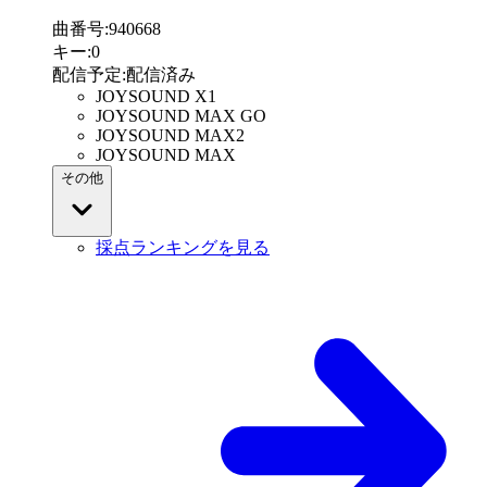
曲番号
:
940668
キー
:
0
配信予定
:
配信済み
JOYSOUND X1
JOYSOUND MAX GO
JOYSOUND MAX2
JOYSOUND MAX
その他
採点ランキングを見る