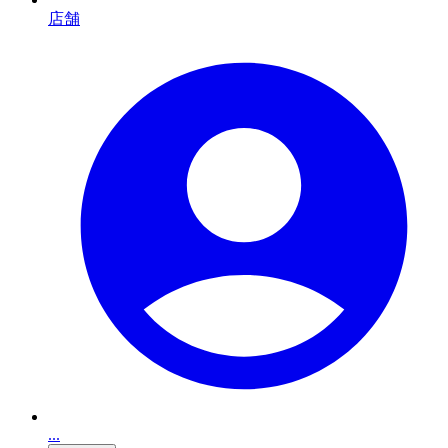
店舗
...