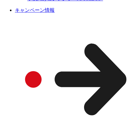
キャンペーン情報