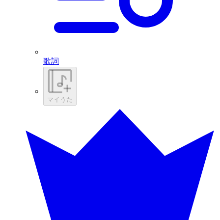
歌詞
マイうた