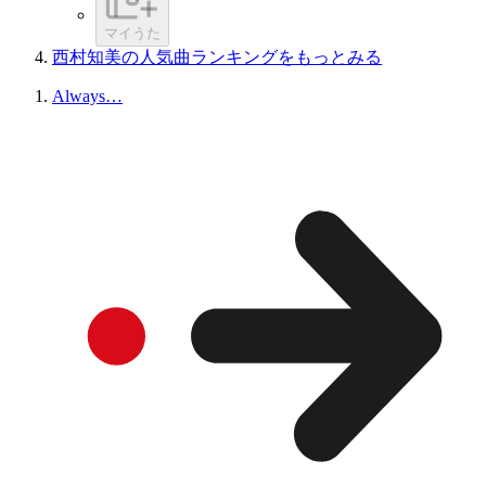
マイうた
西村知美の人気曲ランキングをもっとみる
Always…