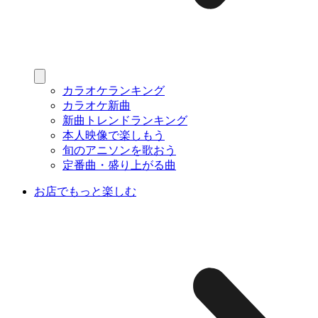
カラオケランキング
カラオケ新曲
新曲トレンドランキング
本人映像で楽しもう
旬のアニソンを歌おう
定番曲・盛り上がる曲
お店でもっと楽しむ