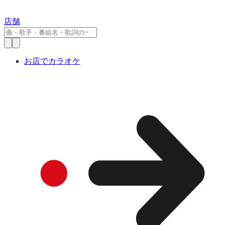
店舗
お店でカラオケ