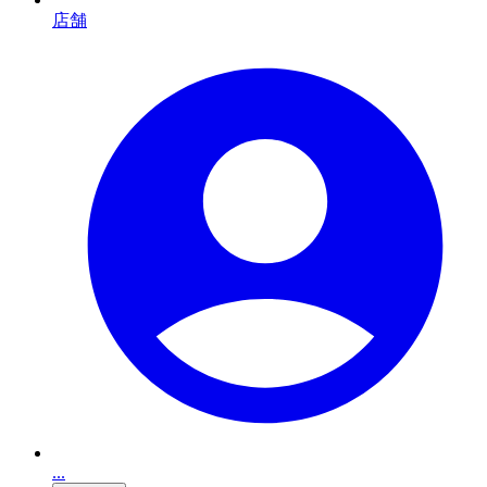
店舗
...