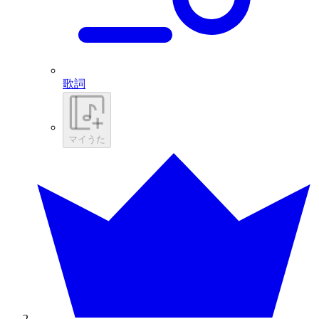
歌詞
マイうた