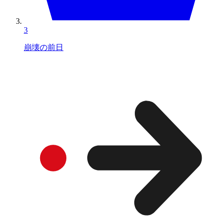
3
崩壊の前日