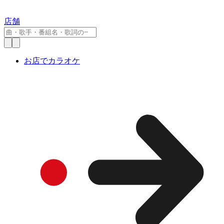
店舗
お店でカラオケ