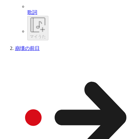
歌詞
マイうた
崩壊の前日