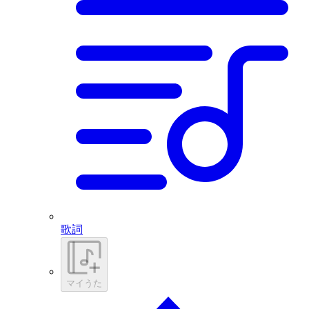
歌詞
マイうた