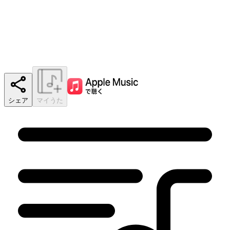
シェア
マイうた