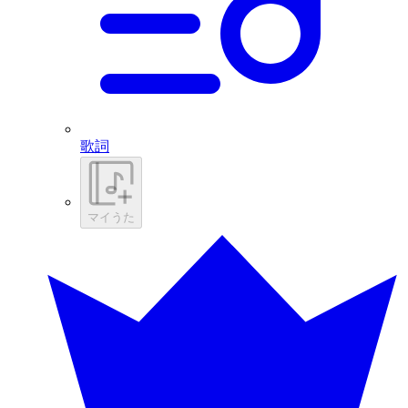
歌詞
マイうた