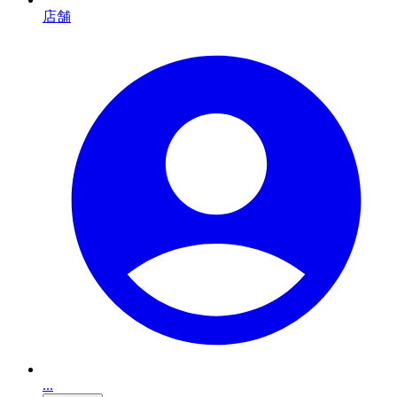
店舗
...