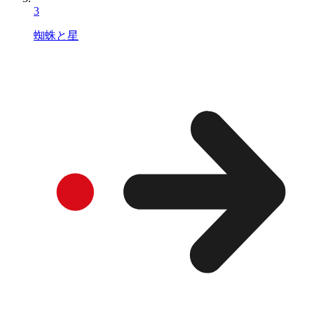
3
蜘蛛と星