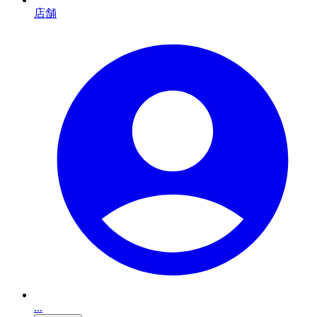
店舗
...