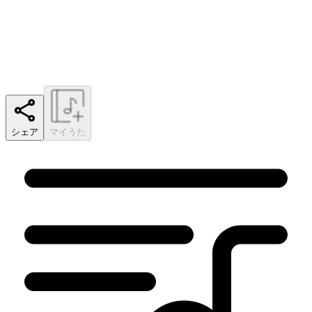
シェア
マイうた