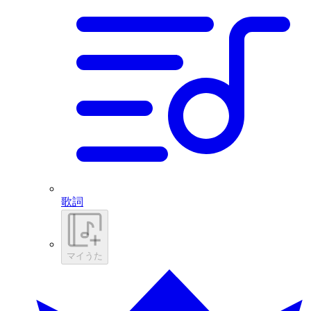
歌詞
マイうた