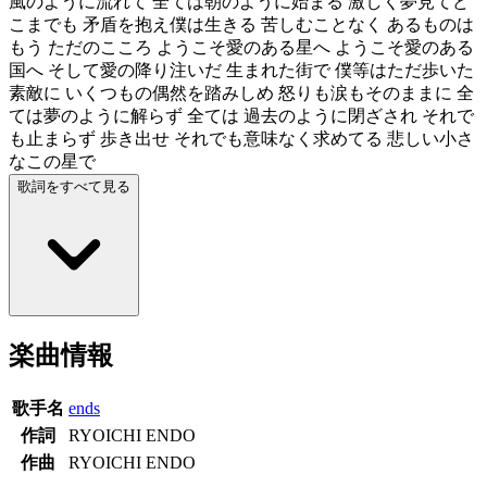
風のように流れて 全ては朝のように始まる 激しく夢見てど
こまでも 矛盾を抱え僕は生きる 苦しむことなく あるものは
もう ただのこころ ようこそ愛のある星へ ようこそ愛のある
国へ そして愛の降り注いだ 生まれた街で 僕等はただ歩いた
素敵に いくつもの偶然を踏みしめ 怒りも涙もそのままに 全
ては夢のように解らず 全ては 過去のように閉ざされ それで
も止まらず 歩き出せ それでも意味なく求めてる 悲しい小さ
なこの星で
歌詞をすべて見る
楽曲情報
歌手名
ends
作詞
RYOICHI ENDO
作曲
RYOICHI ENDO