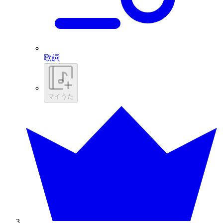
歌詞
マイうた