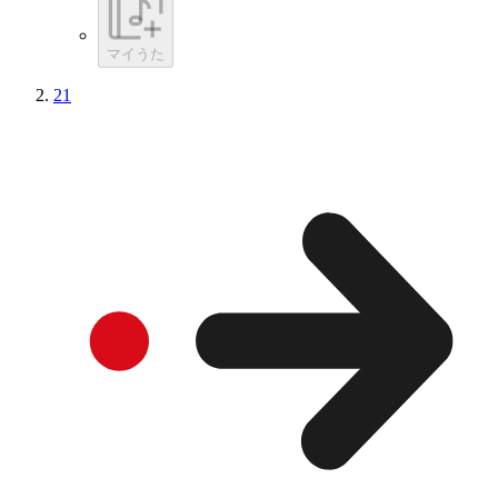
マイうた
21