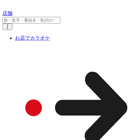
店舗
お店でカラオケ