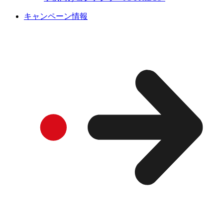
キャンペーン情報