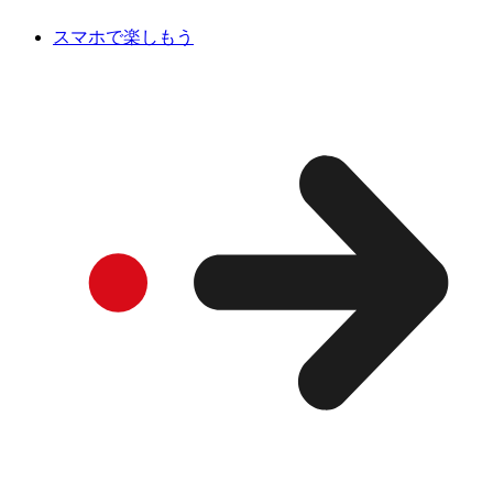
スマホで楽しもう