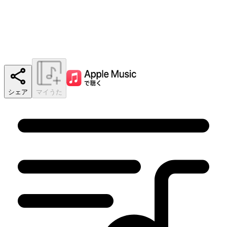
シェア
マイうた