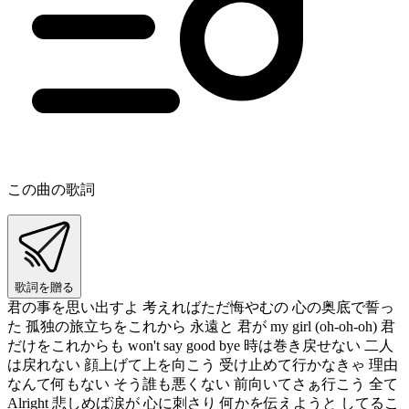
この曲の歌詞
歌詞を贈る
君の事を思い出すよ 考えればただ悔やむの 心の奥底で誓っ
た 孤独の旅立ちをこれから 永遠と 君が my girl (oh-oh-oh) 君
だけをこれからも won't say good bye 時は巻き戻せない 二人
は戻れない 顔上げて上を向こう 受け止めて行かなきゃ 理由
なんて何もない そう誰も悪くない 前向いてさぁ行こう 全て
Alright 悲しめば涙が 心に刺さり 何かを伝えようと してるこ