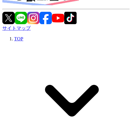
サイトマップ
TOP