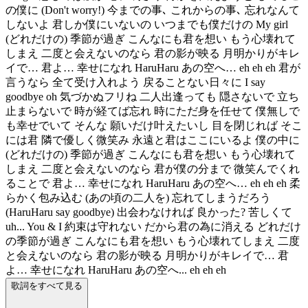
の僕に (Don't worry!) 今までの事､ これからの事､ 忘れなんて
しないよ 君しか僕にいないの いつまでも僕だけの My girl
(どれだけの) 季節が過ぎ こんなにも君を想い もう心壊れて
しまえ 二度と会えないのなら 君の影が映る 月明かりがキレ
イで… 君よ… 幸せになれ HaruHaru あの空へ… eh eh eh 君が
言うなら 全て受け入れよう 戻ることない日々に I say
goodbye oh 気づかぬフリね 二人出逢っても 隠さないで 立ち
止まらないで 時が経てば忘れ 時にただ身を任せて 僕無しで
も幸せでいて そんな 願いだけ叶えたいし 目を閉じれば そこ
には君 隣で優しく微笑み 永遠と君はここにいるよ 僕の中に
(どれだけの) 季節が過ぎ こんなにも君を想い もう心壊れて
しまえ 二度と会えないのなら 君が僕の分まで 微笑んでくれ
ることで 君よ… 幸せになれ HaruHaru あの空へ… eh eh eh 柔
らかく包み込む (あの頃の二人を) 忘れてしまうだろう
(HaruHaru say goodbye) 出会わなければ 良かった? 苦しくて
uh... You & I 約束は守れない だから君の為に消える どれだけ
の季節が過ぎ こんなにも君を想い もう心壊れてしまえ 二度
と会えないのなら 君の影が映る 月明かりがキレイで… 君
よ… 幸せになれ HaruHaru あの空へ... eh eh eh
歌詞をすべて見る