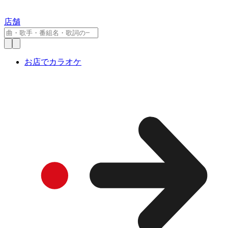
店舗
お店でカラオケ