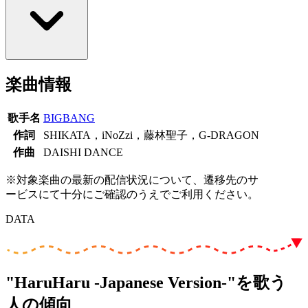
楽曲情報
歌手名
BIGBANG
作詞
SHIKATA，iNoZzi，藤林聖子，G-DRAGON
作曲
DAISHI DANCE
※対象楽曲の最新の配信状況について、遷移先のサ
ービスにて十分にご確認のうえでご利用ください。
DATA
"HaruHaru -Japanese Version-"を歌う
人の傾向