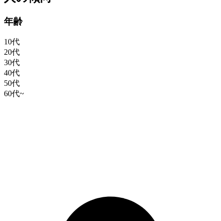
年齢
10代
20代
30代
40代
50代
60代~