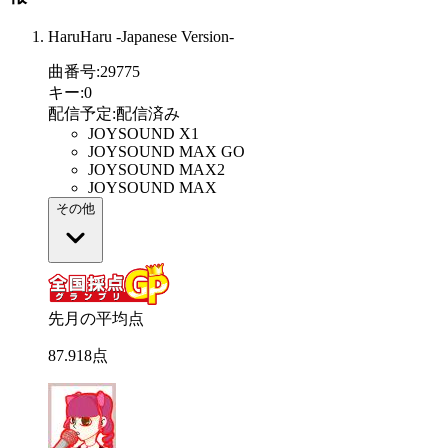
HaruHaru -Japanese Version-
曲番号
:
29775
キー
:
0
配信予定
:
配信済み
JOYSOUND X1
JOYSOUND MAX GO
JOYSOUND MAX2
JOYSOUND MAX
その他
先月の平均点
87
.
918
点