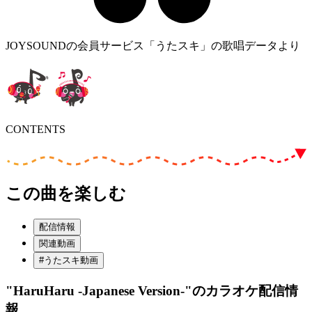
JOYSOUNDの会員サービス「うたスキ」の歌唱データより
CONTENTS
この曲を楽しむ
配信情報
関連動画
#うたスキ動画
"HaruHaru -Japanese Version-"
のカラオケ配信情
報