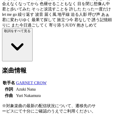
会えなくなってから 色褪せることもなく 目を閉じ想像ん中
君と歩いてみた そっと涙流すことを 許した たった一度だけ
let me go 繰り返す 波音 届く風 地平線 迫る人影 呼び声 あぁ
君に変わりゆく 最果て探して 旅立つ今 君なしで 誘う記憶頼
りに また今日過ごしてく 寄り添うJUDY 抱きしめて
歌詞をすべて見る
楽曲情報
歌手名
GARNET CROW
作詞
Azuki Nana
作曲
Yuri Nakamura
※対象楽曲の最新の配信状況について、遷移先のサ
ービスにて十分にご確認のうえでご利用ください。