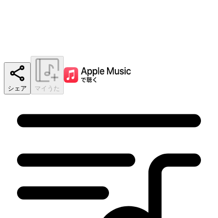
シェア
マイうた