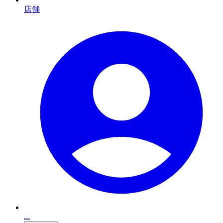
店舗
...