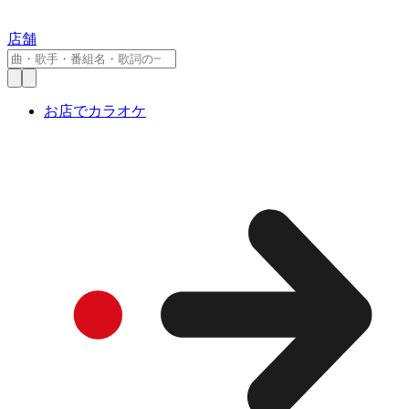
店舗
お店でカラオケ