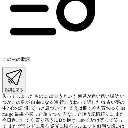
この曲の歌詞
歌詞を贈る
失ってしまったものに 出会うという 何処か遠い遠い場所 い
つかこの身が 自由になる時 行こうねって話したね 古い夢の
中? 心の幻想? そっと息づいてた 支えは脆く今も育ちゆく let
me go 最果て探して 旅立つ今 君なしで 誘う記憶頼りに また
今日過ごしてく 寄り添うJUDY 抱きしめて 駆け寄って笑っ
て またグランドに戻る 逆光に映るシルエット 鮮明な想いは