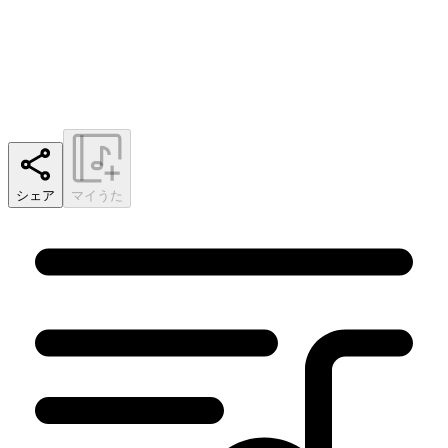
シェア
マイうた