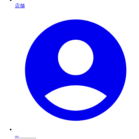
店舗
...