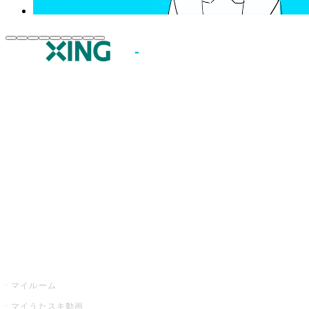
JOYSOUND.comトップ
カラオケ楽曲・歌詞検索
カラオケ店舗検索
全国カラオケ大会
イベント・キャンペーン
うたスキ
マイルーム
マイうたスキ動画