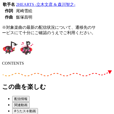
歌手名
2HEARTS -立木文彦 & 森川智之-
作詞
尾崎雪絵
作曲
飯塚昌明
※対象楽曲の最新の配信状況について、遷移先のサ
ービスにて十分にご確認のうえでご利用ください。
CONTENTS
この曲を楽しむ
配信情報
関連動画
#うたスキ動画