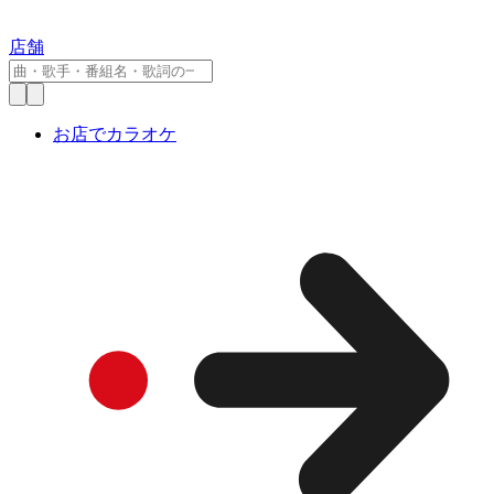
店舗
お店でカラオケ