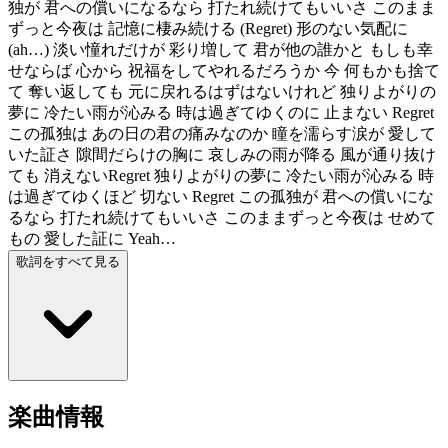
独が 君への償いになるなら 打たれ続けてもいいさ このまま
ずっと今夜は 記憶に棲み続ける (Regret) 形のない気配に
(ah…) 淡い憧れだけが 彩り増して 君が他の誰かと もしも幸
せならば 心から 祝福をしてやれるだろうか 今 何もかも捨て
て 奪い返しても 元に戻れるはずはないけれど 独りよがりの
夢に 冷たい雨が沁みる 時は過ぎてゆくのに 止まない Regret
この孤独は あの日の君の痛みなのか 瞳を濡らす涙が 愛して
いた証さ 隙間だらけの胸に 哀しみの雨が降る 風が通り抜け
ても 消えないRegret 独りよがりの夢に 冷たい雨が沁みる 時
は過ぎてゆくほど 切ない Regret この孤独が 君への償いにな
るなら 打たれ続けてもいいさ このままずっと今夜は せめて
もの 愛した証に Yeah…
歌詞をすべて見る
楽曲情報