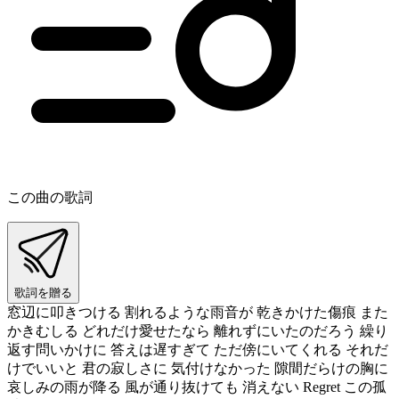
この曲の歌詞
歌詞を贈る
窓辺に叩きつける 割れるような雨音が 乾きかけた傷痕 また
かきむしる どれだけ愛せたなら 離れずにいたのだろう 繰り
返す問いかけに 答えは遅すぎて ただ傍にいてくれる それだ
けでいいと 君の寂しさに 気付けなかった 隙間だらけの胸に
哀しみの雨が降る 風が通り抜けても 消えない Regret この孤