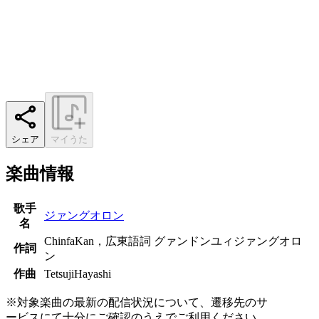
シェア
マイうた
楽曲情報
歌手
ジァングオロン
名
ChinfaKan，広東語詞 グァンドンユィジァングオロ
作詞
ン
作曲
TetsujiHayashi
※対象楽曲の最新の配信状況について、遷移先のサ
ービスにて十分にご確認のうえでご利用ください。