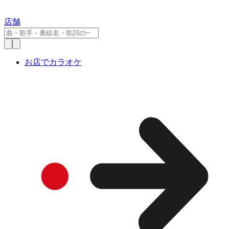
店舗
お店でカラオケ