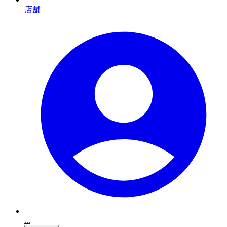
店舗
...