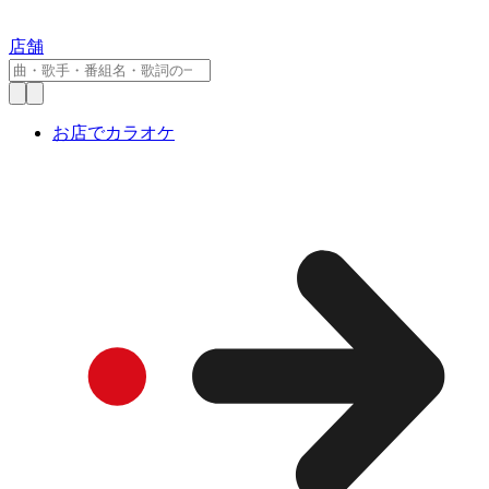
店舗
お店でカラオケ