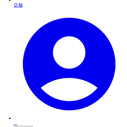
店舗
...