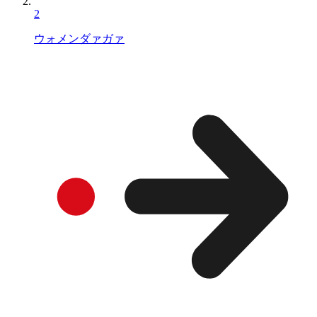
2
ウォメンダァガァ