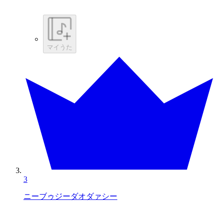
マイうた
3
ニーブゥジーダオダァシー