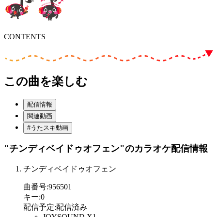
CONTENTS
この曲を楽しむ
配信情報
関連動画
#うたスキ動画
"チンディベイドゥオフェン"
のカラオケ配信情報
チンディベイドゥオフェン
曲番号
:
956501
キー
:
0
配信予定
:
配信済み
JOYSOUND X1