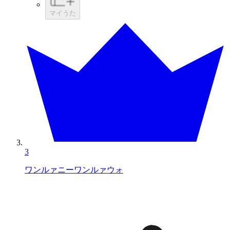
マイうた
3
ワンルァニーワンルァウォ