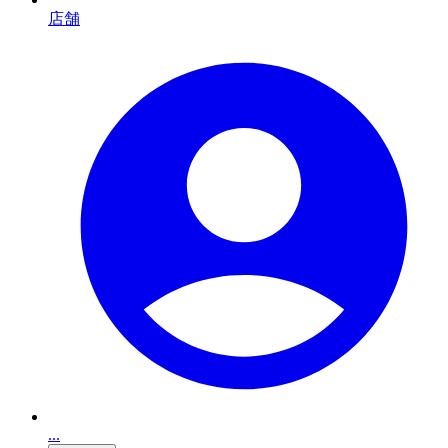
店舗
...