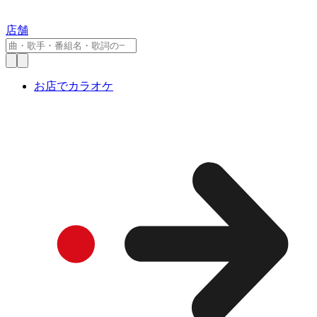
店舗
お店でカラオケ