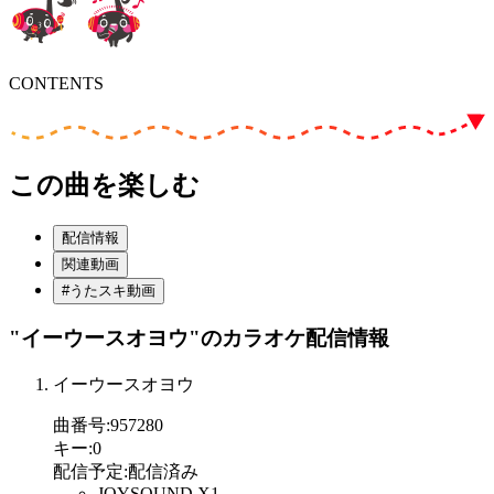
CONTENTS
この曲を楽しむ
配信情報
関連動画
#うたスキ動画
"イーウースオヨウ"
のカラオケ配信情報
イーウースオヨウ
曲番号
:
957280
キー
:
0
配信予定
:
配信済み
JOYSOUND X1