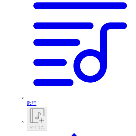
歌詞
マイうた