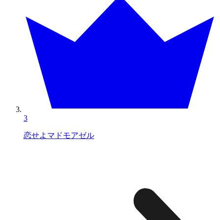
3
恋せよマドモアゼル