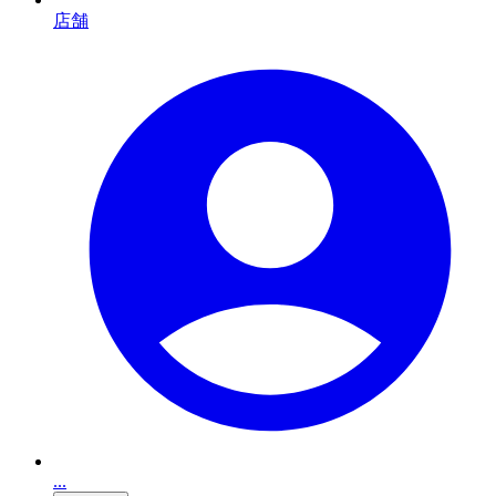
店舗
...