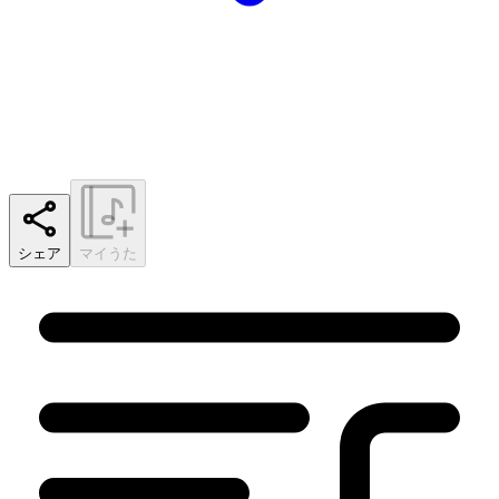
シェア
マイうた