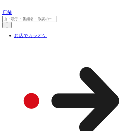
店舗
お店でカラオケ