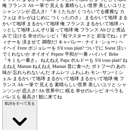
俺 フランス Ah 一筆で 見える 素晴らしい世界 美しいユリと
シャンソンが 恋人さ! 『キミたちが くつろいでる優雅な カ
フェは オレがはじめに つくったのさ』 まるかいて地球 まる
かいて地球 まるかいて地球 俺 フランス まるかいて地球 ハ
ッとして地球 ふんぞり返って地球 俺 フランス Ah ひと煮込
みで 泣ける 幸せのレシピ (『粒マスタードと 岩塩でね』) デ
ィナーを 済ませて 満喫だ! キャバレー･ ナイト･ショー♪ ヘ
イヘイ Frere ボジョレーを S'il vous plait? ついでに Soeur 注い
でくれないか オイオイ Pepere 平和が一番 ハイハイ Bebe
『キミも一番さ』 ねえねえ Papa ボルドーも S'il vous plait? ね
えねえ Maman ねえねえ Maman 昔に食べた ポトフーの あの
味が 忘れられないんだ オムレツ ふわふわ モン･サン=ミシ
ェル まるかいて地球 まるかいて地球 まるかいて地球 俺 フ
ランス Ah 一筆で 見える 素晴らしい世界 美しいユリと シャ
ンソンが 恋人さ! Ah 世界中に 眠る 幸せのレシピ オペラも
バレエも 最高さ! 観に来てね
歌詞をすべて見る