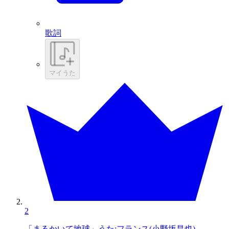
歌詞
マイうた
2
「まるかいて地球」うた:フランス(小野坂昌也)