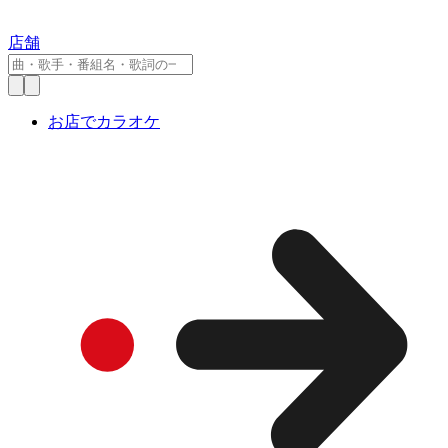
店舗
お店でカラオケ