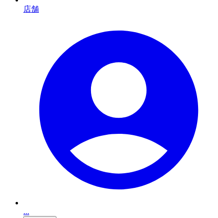
店舗
...