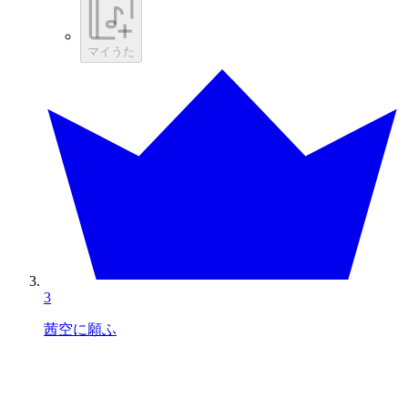
マイうた
3
茜空に願ふ