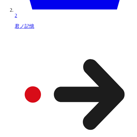
2
君ノ記憶