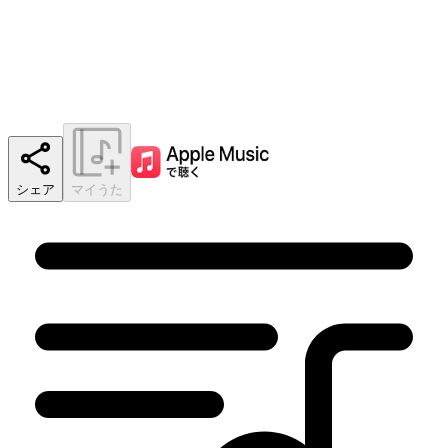
シェア
マイうた