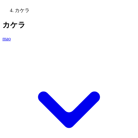
カケラ
カケラ
mao