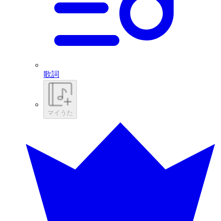
歌詞
マイうた