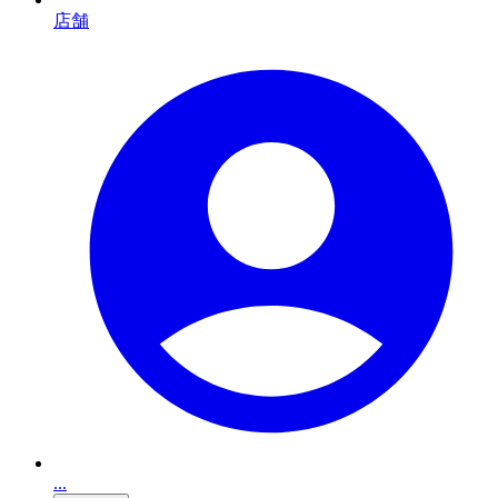
店舗
...