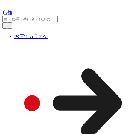
店舗
お店でカラオケ