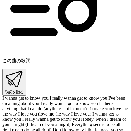
この曲の歌詞
歌詞を贈る
I wanna get to know you I really wanna get to know you I've been
dreaming about you I really wanna get to know you Is there
anything that I can do (anything that I can do) To make you love me
the way I love you (love me the way I love you) I wanna get to
know you I really wanna get to know you Honey, when I dream of
you at night (I dream of you at night) Everything seems to be all
right (seems to be all right) Don't know why I think I need you so