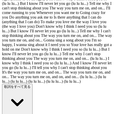
(lu lu lu...) But I know I'll never let you go (lu lu lu...) Tell me why I
can't stop thinking about you The way you turn me on, and on... I'll
come running to you Whenever you want me to Going crazy for
you Do anything you ask me to Is there anything that I can do
(anything that I can do) To make you love me the way I love you
(the way I love you) Don't know why I think I need you so (lu lu
lu...) But I know I'll never let you go (lu lu lu...) Tell me why I can't
stop thinking about you The way you turn me on, and on... The way
you turn me on, and on... Gonna sing a song about you I'm so
happy, I wanna sing about it I need you so Your love has really got a
hold on me Don't know why I think I need you so (lu lu lu...) But I
know I'll never let you go (lu lu lu...) Tell me why I can't stop
thinking about you The way you turn me on, and on... (lu lu lu...) I
know why I think I need you so (lu lu lu...) And I know I'll never let
you go (lu lu lu...) I'll tell you why I can't stop thinking about you
It's the way you turn me on, and on... The way you turn me on, and
on... The way you turn me on, and on, and on... (lu lu lu...) (lu lu
lu...) (lu lu lu...) (lu lu lu...) (lu lu lu...) (lu lu lu...)
歌詞をすべて見る