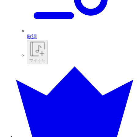
歌詞
マイうた