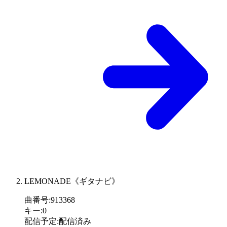
LEMONADE《ギタナビ》
曲番号
:
913368
キー
:
0
配信予定
:
配信済み