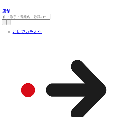
店舗
お店でカラオケ