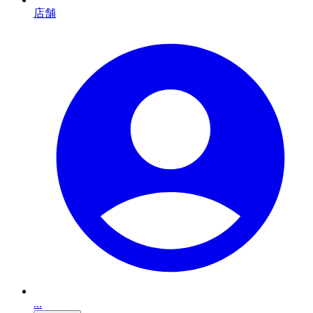
店舗
...