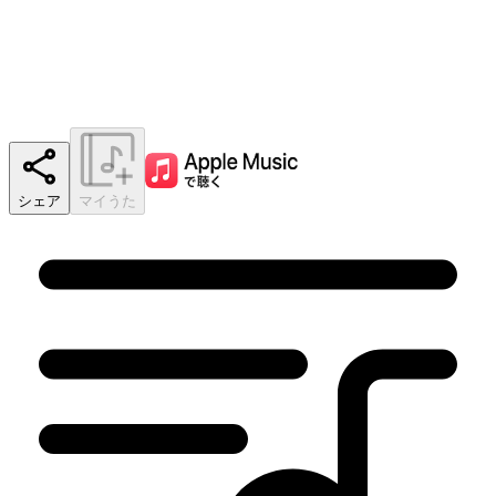
シェア
マイうた