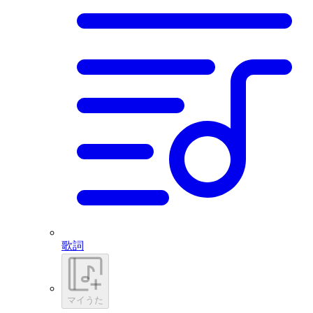
歌詞
マイうた