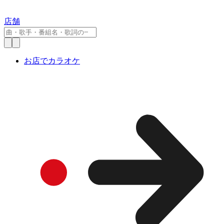
店舗
お店でカラオケ