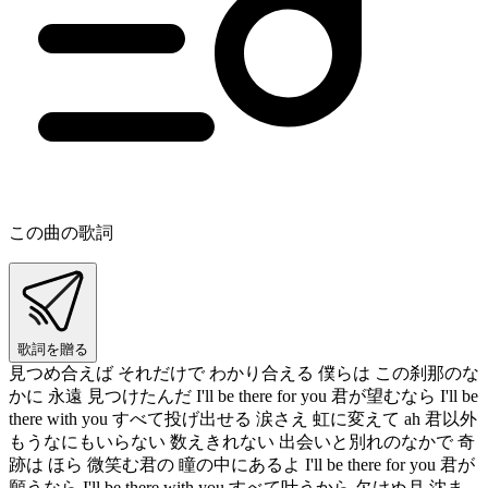
この曲の歌詞
歌詞を贈る
見つめ合えば それだけで わかり合える 僕らは この刹那のな
かに 永遠 見つけたんだ I'll be there for you 君が望むなら I'll be
there with you すべて投げ出せる 涙さえ 虹に変えて ah 君以外
もうなにもいらない 数えきれない 出会いと別れのなかで 奇
跡は ほら 微笑む君の 瞳の中にあるよ I'll be there for you 君が
願うなら I'll be there with you すべて叶うから 欠けぬ月 沈ま