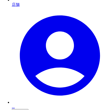
店舗
...