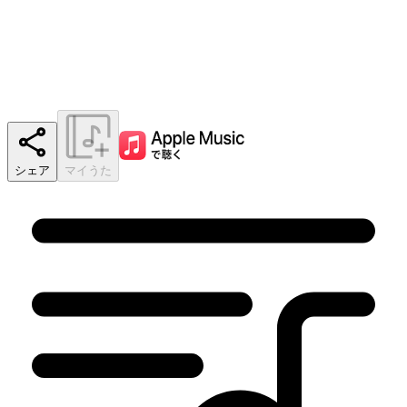
シェア
マイうた