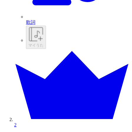
歌詞
マイうた
2