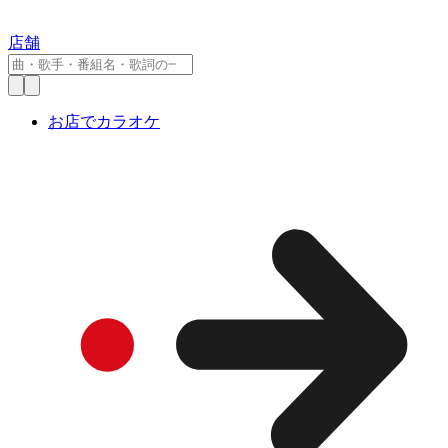
店舗
お店でカラオケ