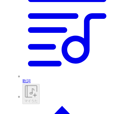
歌詞
マイうた