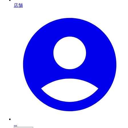
店舗
...