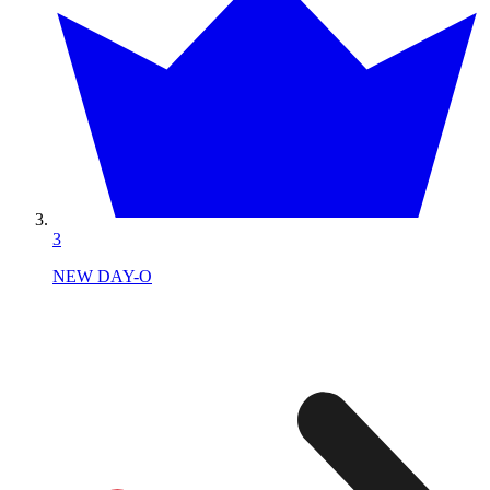
3
NEW DAY-O