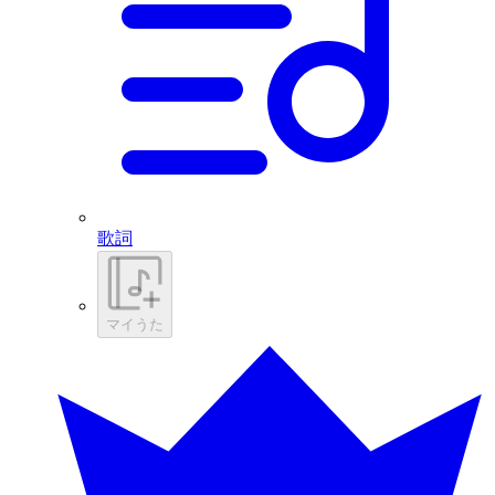
歌詞
マイうた