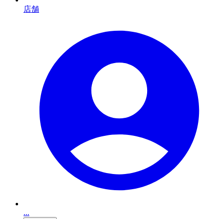
店舗
...