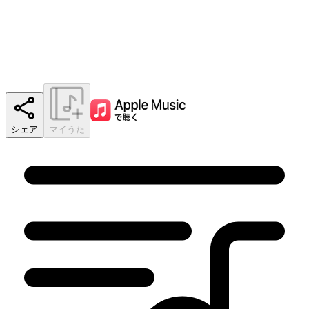
シェア
マイうた