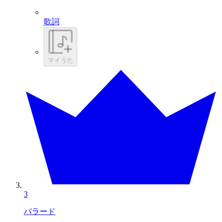
歌詞
マイうた
3
バラード