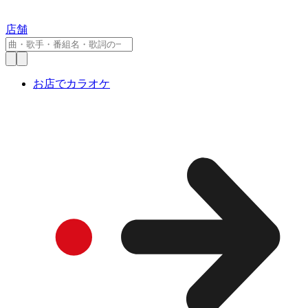
店舗
お店でカラオケ