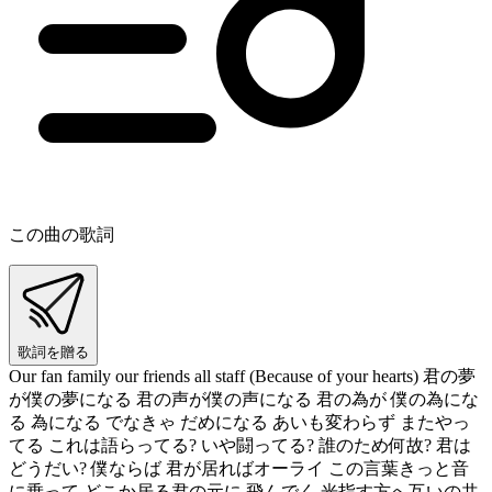
この曲の歌詞
歌詞を贈る
Our fan family our friends all staff (Because of your hearts) 君の夢
が僕の夢になる 君の声が僕の声になる 君の為が 僕の為にな
る 為になる でなきゃ だめになる あいも変わらず またやっ
てる これは語らってる? いや闘ってる? 誰のため何故? 君は
どうだい? 僕ならば 君が居ればオーライ この言葉きっと音
に乗って どこか居る君の元に 飛んでく 光指す方へ互いの共