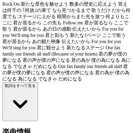
Rock On 新たな景色を魅せよう 数多の歴史に応えよう 答え
は何千の ｢何故｣の果て なら見つかるまで 歌うだけ だから何
度でも ステージに上がる 暗闇からまた光を放つ 何よりもこ
こに 君が居るから この先も Follow me 君が居るなら ここで
歌う 君が居るから あの日の感動 伝えたいから For you for
you We'll sing for you 君と刻もう 新たな1ページ ここで歌う
君が居るから あの観た映像 伝えたいから For you for you
We'll sing for you 君に観せよう 新たなるステージ Our fan
family our friends all staff (Because of your hearts) 君の夢が僕の
夢になる 君の声が僕の声になる 君の為が 僕の為になる 為に
なる でなきゃ だめになる Our fan family our friends all staff 君
の夢が僕の夢になる 君の声が僕の声になる 君の為が 僕の為
になる 為になる でなきゃ だめになる
歌詞をすべて見る
楽曲情報