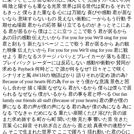
鳴 陰と陽すらも重なる光景 世界は回る世代は変わる それで
もきっと 僕らまた重なる 心には万能な 喜びや感動 君が居な
いなら 意味すらないもの 見えない衝動に 一からもう行動 予
期せぬ場面 君からの応答 駆り立てるものが きっとそこにあ
る 君が居るから 僕はここに立つ ここで歌う 君が居るから
あの日の感動 伝えたいから For you for you We'll sing for you
君と刻もう 新たな1ページ ここで歌う 君が居るから あの観
た映像 伝えたいから For you for you We'll sing for you 君に観
せよう 新たなるステージ パパッとブレイカーが 落ちる度に
プレイバック レーダーには反応しない 感動や衝動や 賛同が
求める Payback 何時どこで 誰が何をなぜ? 日々そこで咲く
シナリオと風 4W1Hの 物語ばかり 語りそれが定め 誰の為?
Because of your hearts 何の為 For us そう僅かな意識 景色と照
らし合わせ 描く場面 なぜなら 君がいるから 僕らは僕らで居
られる なぜなら 僕がいるから 君の事を君と呼べる Our fan
family our friends all staff (Because of your hearts) 君の夢が僕の
夢になる 君の声が僕の声になる 君の為が 僕の為になる 為に
なる でなきゃ だめになる 重たい扉開くたび 浴びた音の波
また求め旅する 町から町 聞いた物 見た事 響いた音 生きた
言葉 心に録音 それ紡ぎ点と点から 面と絵 真夜中の連想ゲー
ム そこで生まれた世界で ここで躍ろう 揺れ動いた君の心に