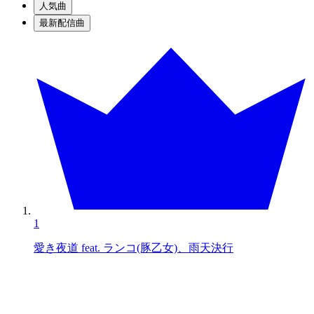
人気曲
最新配信曲
1
愛き夜道 feat. ランコ(豚乙女)、雨天決行