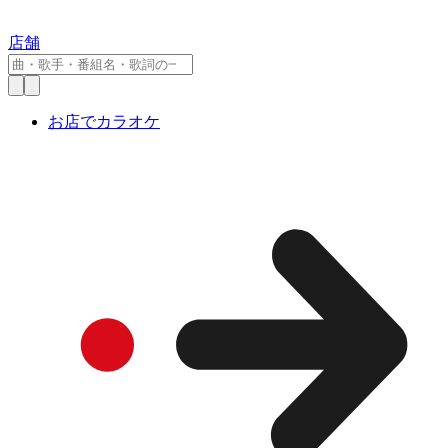
店舗
お店でカラオケ