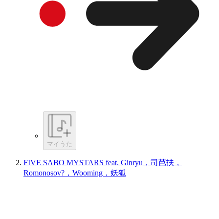
マイうた
FIVE SABO MYSTARS feat. Ginryu，司芭扶，
Romonosov?，Wooming，妖狐