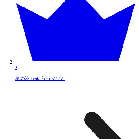
2
星の器 feat. らっぷびと