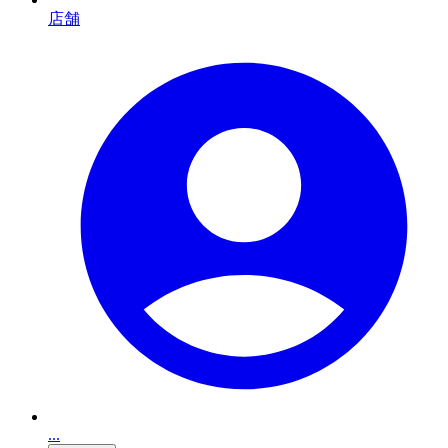
店舗
...