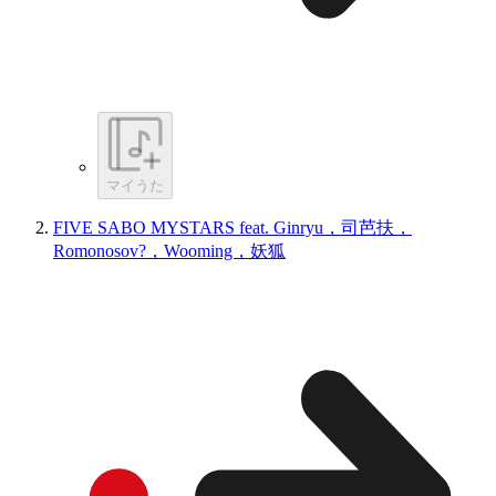
マイうた
FIVE SABO MYSTARS feat. Ginryu，司芭扶，
Romonosov?，Wooming，妖狐