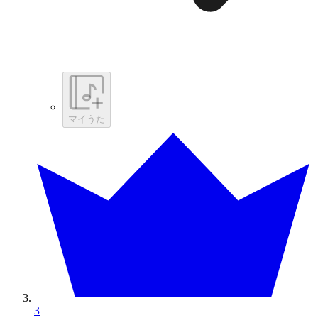
マイうた
3