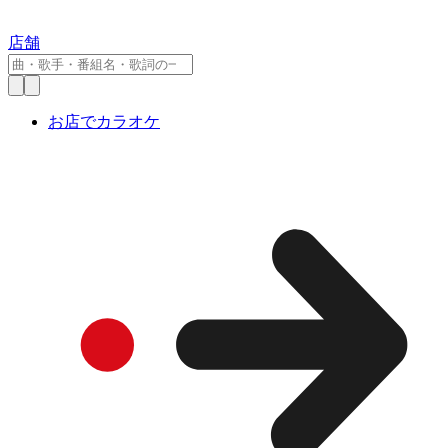
店舗
お店でカラオケ