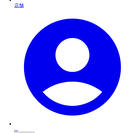
店舗
...