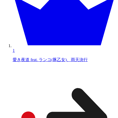
1
愛き夜道 feat. ランコ(豚乙女)、雨天決行