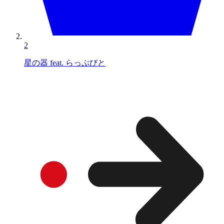
2
星の器 feat. らっぷびと