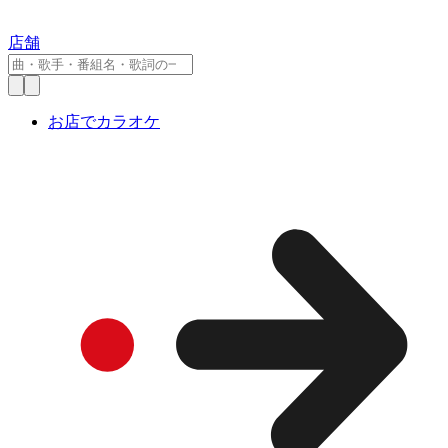
店舗
お店でカラオケ