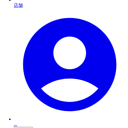
店舗
...