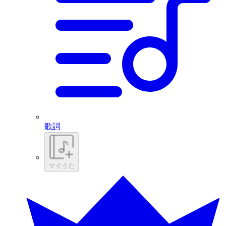
歌詞
マイうた