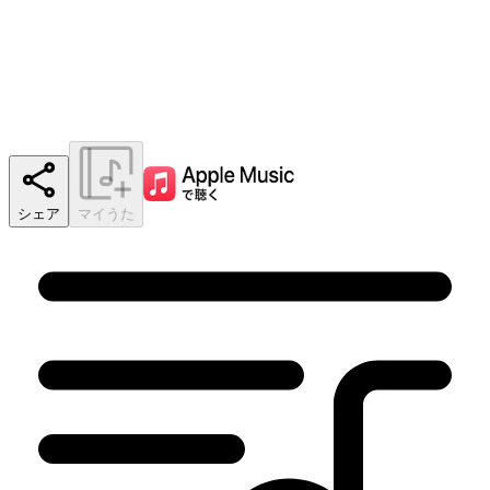
シェア
マイうた