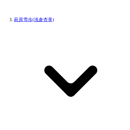
萩原雪歩(浅倉杏美)