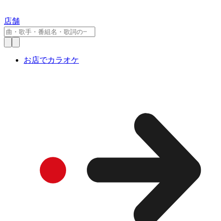
店舗
お店でカラオケ