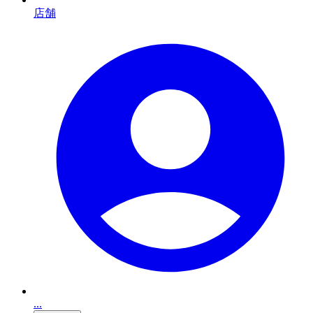
店舗
...