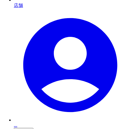
店舗
...