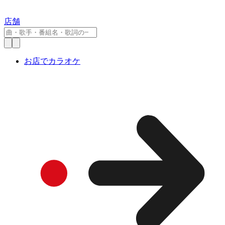
店舗
お店でカラオケ