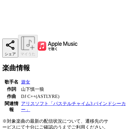
シェア
マイうた
楽曲情報
歌手名
遊女
作詞
山下慎一狼
作曲
DJ C++(ASTLYRE)
関連情
アリスソフト「パステルチャイム3 バインドシーカ
報
ー」
※対象楽曲の最新の配信状況について、遷移先のサ
ービスにて十分にご確認のうえでご利用ください。