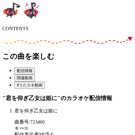
CONTENTS
この曲を楽しむ
配信情報
関連動画
#うたスキ動画
"君を仰ぎ乙女は姫に"
のカラオケ配信情報
君を仰ぎ乙女は姫に
曲番号
:
723460
キー
:
0
配信予定
:
配信済み