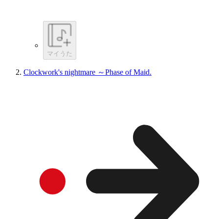
マイうた
Clockwork's nightmare ～Phase of Maid.