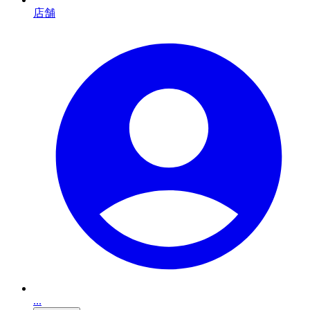
店舗
...