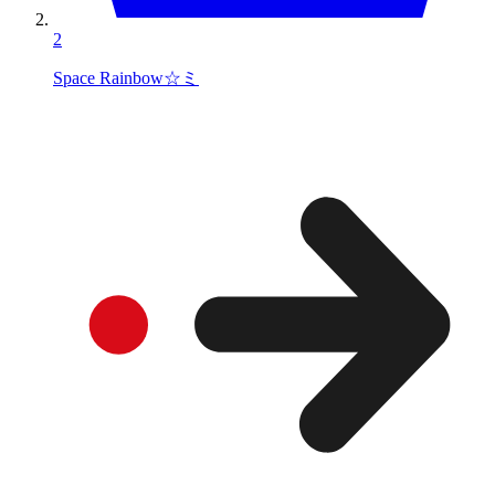
2
Space Rainbow☆ミ