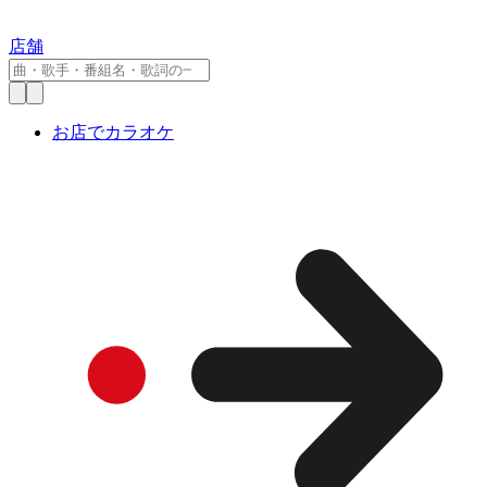
店舗
お店でカラオケ