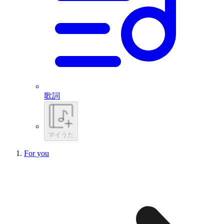
歌詞
マイうた
For you