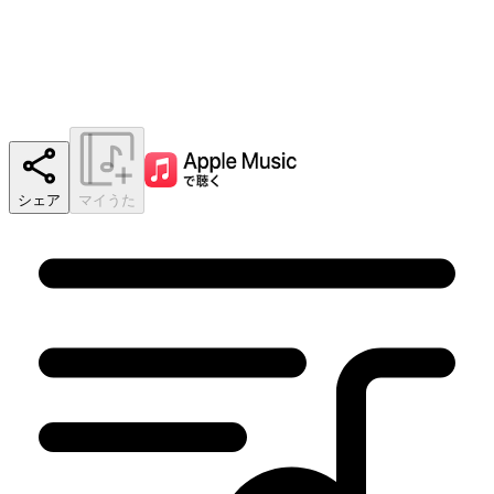
シェア
マイうた