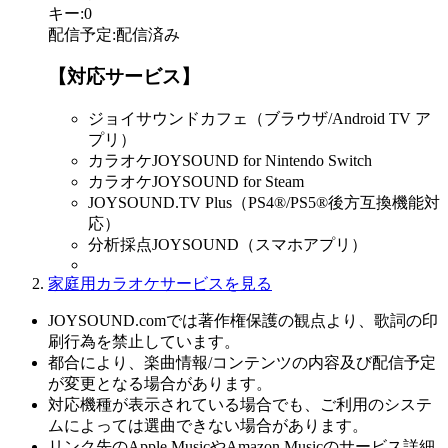
キー
:
0
配信予定
:
配信済み
【対応サービス】
ジョイサウンドカフェ（ブラウザ/Android TV ア
プリ）
カラオケJOYSOUND for Nintendo Switch
カラオケJOYSOUND for Steam
JOYSOUND.TV Plus（PS4®/PS5®後方互換機能対
応）
分析採点JOYSOUND（スマホアプリ）
家庭用カラオケサービスを見る
JOYSOUND.comでは著作権保護の観点より、歌詞の印
刷行為を禁止しています。
都合により、楽曲情報/コンテンツの内容及び配信予定
が変更となる場合があります。
対応機種が表示されている場合でも、ご利用のシステ
ムによっては選曲できない場合があります。
リンク先のApple MusicやAmazon Musicのサービス詳細