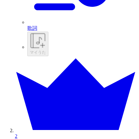
歌詞
マイうた
2