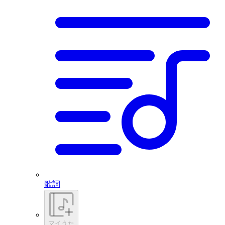
歌詞
マイうた