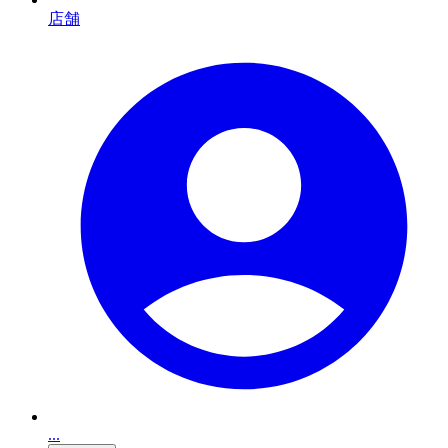
店舗
...