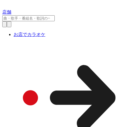
店舗
お店でカラオケ