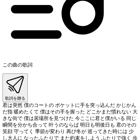
この曲の歌詞
歌詞を贈る
君は突然 僕のコートの ポケットに手を突っ込んだ かじかん
だ指 暖めたくて 僕はその手を握った どこかまだ慣れない 大
きな街で 僕は居場所を見つけた 今ここに君と僕がいる 同じ
瞬間を分かち合って 叶うのならば 明日も明後日も 君のその
笑顔 守ってく 季節が変わり 再び冬が 巡ってきた時には 少
し大人に なったふたりで また約束をしよう ふたりで強く 歩