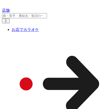
店舗
お店でカラオケ