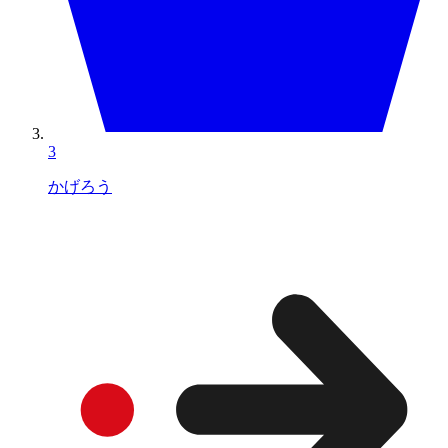
3
かげろう