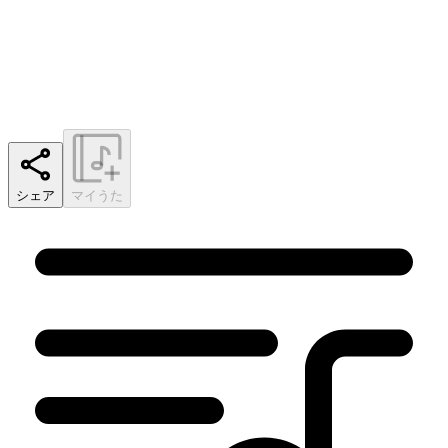
シェア
マイうた