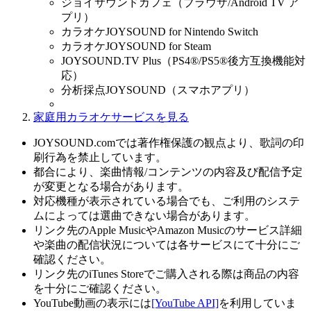
ジョイサウンドカフェ（ブラウザ/Android TV ア
プリ）
カラオケJOYSOUND for Nintendo Switch
カラオケJOYSOUND for Steam
JOYSOUND.TV Plus（PS4®/PS5®後方互換機能対
応）
分析採点JOYSOUND（スマホアプリ）
家庭用カラオケサービスを見る
JOYSOUND.comでは著作権保護の観点より、歌詞の印
刷行為を禁止しています。
都合により、楽曲情報/コンテンツの内容及び配信予定
が変更となる場合があります。
対応機種が表示されている場合でも、ご利用のシステ
ムによっては選曲できない場合があります。
リンク先のApple MusicやAmazon Musicのサービス詳細
や楽曲の配信状況については各サービスにて十分にご
確認ください。
リンク先のiTunes Storeでご購入される際は商品の内容
を十分にご確認ください。
YouTube動画の表示には
[YouTube API]
を利用していま