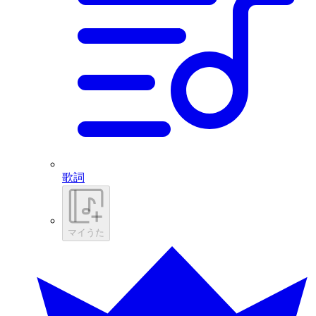
歌詞
マイうた