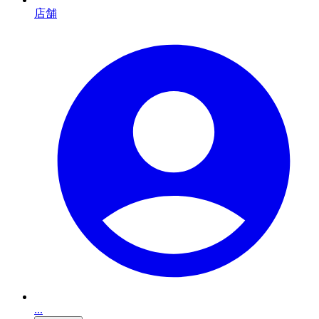
店舗
...