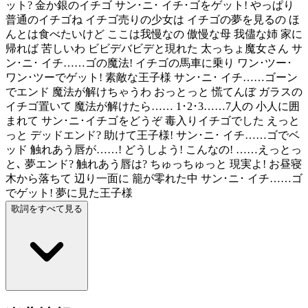
ット? 金か銀のイチゴ サン･ニ･ イチ･ゴをゲット! やっぱり
普通のイチゴね イチゴ売りの少女は イチゴの夢を見るの ほ
んとは食べたいけど ここは我慢なの 傲慢な母 我儘な姉 家に
帰れば 苦しいわ ビビデバビデと現れた 太っちょ魔女さん サ
ン･ニ･ イチ……ゴの魔法! イチゴの馬車に乗り ワン･ツー･
ワン･ツーでゲット! 素敵な王子様 サン･ニ･ イチ……ゴーン
でエンド 魔法が解けちゃうわ おっとっと 慌てんぼ ガラスの
イチゴ置いて 魔法が解けたら…… 1･2･3……7人の 小人に囲
まれて サン･ニ･イチゴをどうぞ 毒入りイチゴでした えっと
っと デッドエンド? 助けて王子様! サン･ニ･ イチ……ゴでベ
ッド 触れあう唇が……! どうしよう! こんなの! ……えっとっ
と､ 夢エンド? 触れあう唇は? ちゅっちゅっと 現実よ! お昼寝
木から落ちて 辺り一面に 籠が零れた中 サン･ニ･ イチ……ゴ
でゲット! 夢に見た王子様
歌詞をすべて見る