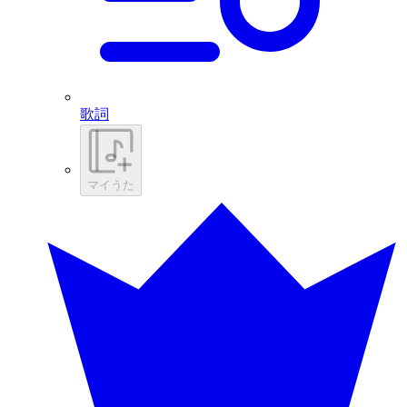
歌詞
マイうた