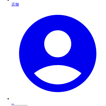
店舗
...