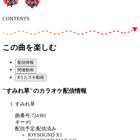
CONTENTS
この曲を楽しむ
配信情報
関連動画
#うたスキ動画
"すみれ草"
のカラオケ配信情報
すみれ草
曲番号
:
724381
キー
:
#1
配信予定
:
配信済み
JOYSOUND X1