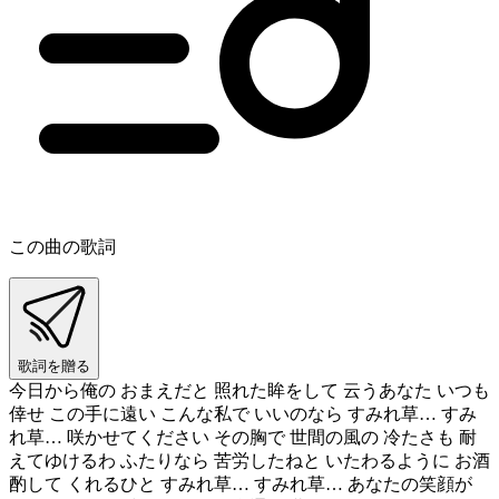
この曲の歌詞
歌詞を贈る
今日から俺の おまえだと 照れた眸をして 云うあなた いつも
倖せ この手に遠い こんな私で いいのなら すみれ草… すみ
れ草… 咲かせてください その胸で 世間の風の 冷たさも 耐
えてゆけるわ ふたりなら 苦労したねと いたわるように お酒
酌して くれるひと すみれ草… すみれ草… あなたの笑顔が