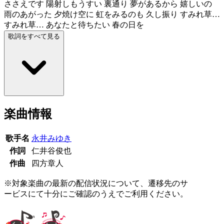
ささえです 陽射しもうすい 裏通り 夢があるから 嬉しいの
雨のあがった 夕焼け空に 虹をみるのも 久し振り すみれ草…
すみれ草… あなたと待ちたい 春の日を
歌詞をすべて見る
楽曲情報
歌手名
永井みゆき
作詞
仁井谷俊也
作曲
四方章人
※対象楽曲の最新の配信状況について、遷移先のサ
ービスにて十分にご確認のうえでご利用ください。