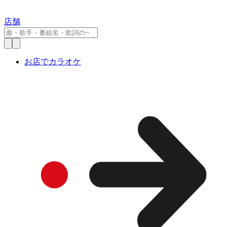
店舗
お店でカラオケ