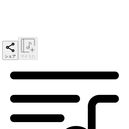
シェア
マイうた