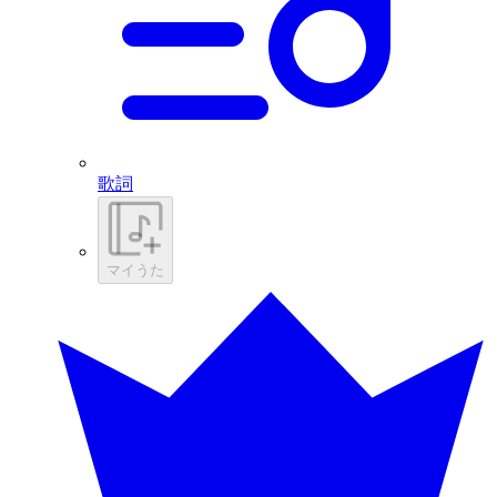
歌詞
マイうた