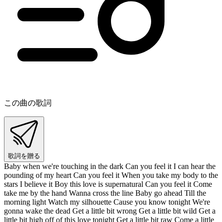
この曲の歌詞
歌詞を贈る
Baby when we're touching in the dark Can you feel it I can hear the
pounding of my heart Can you feel it When you take my body to the
stars I believe it Boy this love is supernatural Can you feel it Come
take me by the hand Wanna cross the line Baby go ahead Till the
morning light Watch my silhouette Cause you know tonight We're
gonna wake the dead Get a little bit wrong Get a little bit wild Get a
little bit high off of this love tonight Get a little bit raw Come a little