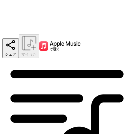
シェア
マイうた