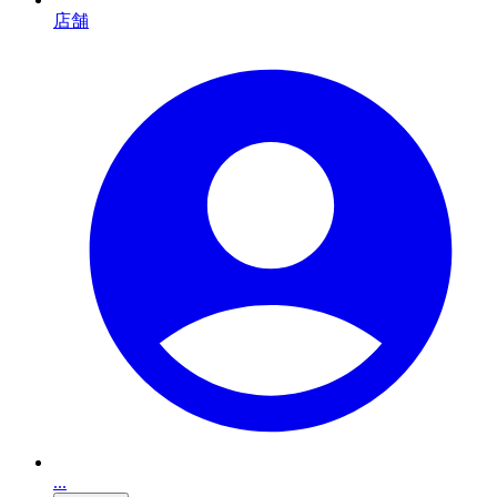
店舗
...