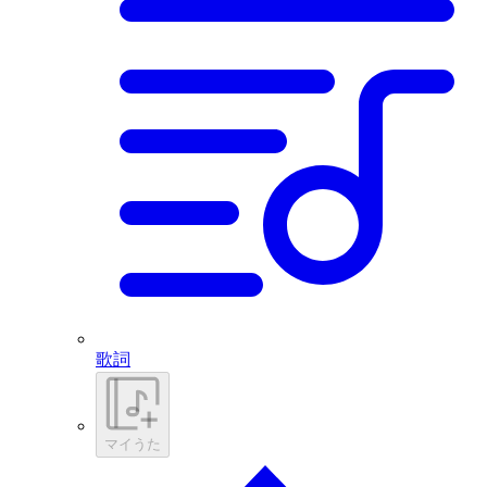
歌詞
マイうた