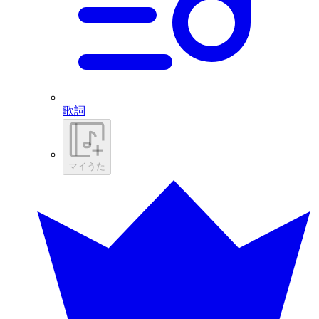
歌詞
マイうた