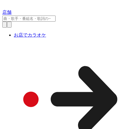
店舗
お店でカラオケ