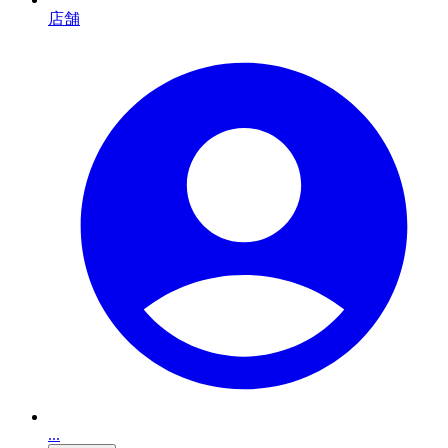
店舗
...