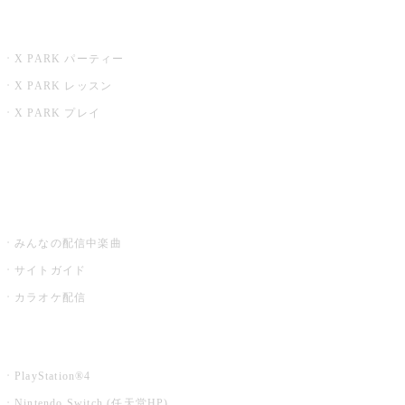
X PARK
X PARK パーティー
X PARK レッスン
X PARK プレイ
みるハコ
うたスキ ミュージックポスト
みんなの配信中楽曲
サイトガイド
カラオケ配信
家庭用カラオケ
PlayStation®4
Nintendo Switch (任天堂HP)