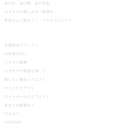
あの日、あの時、あの音楽。
カラオケの楽しみ方『新様式』
気持ちよく歌おう！『マスクエフェクト』
お店でもっと楽しむ
全国採点グランプリ
分析採点AI＋
うたスキ動画
カラオケで楽器を弾こう
歌いたい曲をリクエスト
キョクナビアプリ
オートボーカルエフェクト
あなたの最適キー
サビカラ
JOYKIDS