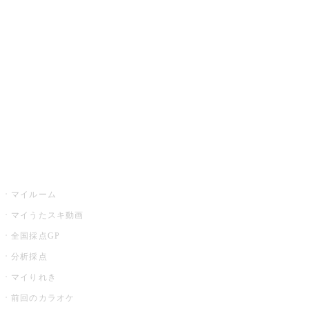
カラオケ楽曲・歌詞検索
カラオケ店舗検索
全国カラオケ大会
イベント・キャンペーン
うたスキ
マイルーム
マイうたスキ動画
全国採点GP
分析採点
マイりれき
前回のカラオケ