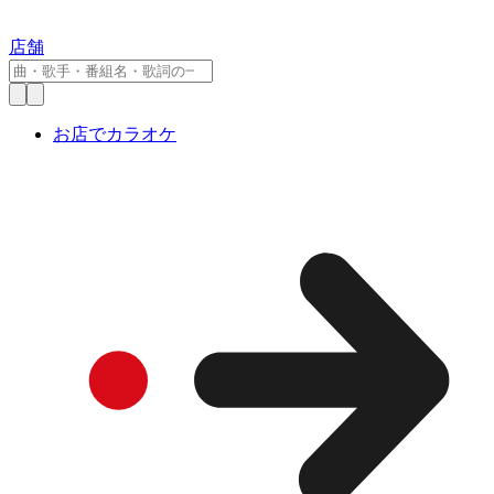
店舗
お店でカラオケ