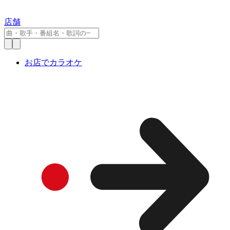
店舗
お店でカラオケ