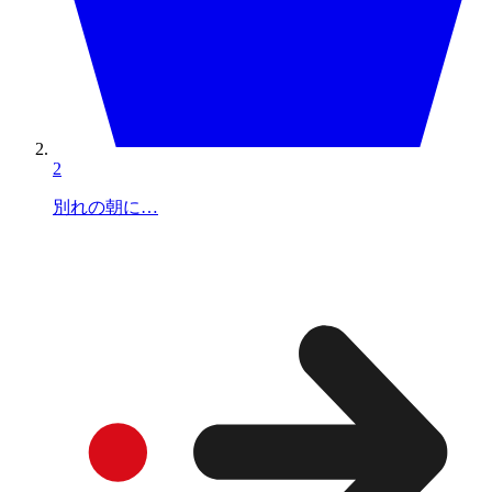
2
別れの朝に…