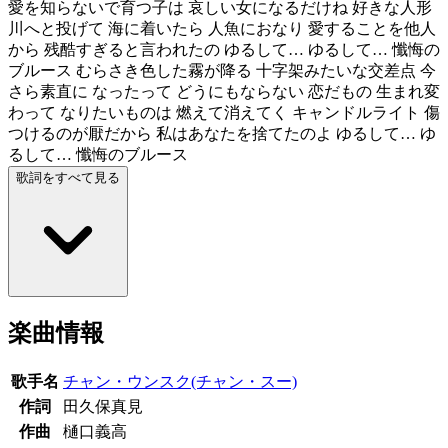
愛を知らないで育つ子は 哀しい女になるだけね 好きな人形
川へと投げて 海に着いたら 人魚におなり 愛することを他人
から 残酷すぎると言われたの ゆるして… ゆるして… 懺悔の
ブルース むらさき色した霧が降る 十字架みたいな交差点 今
さら素直に なったって どうにもならない 恋だもの 生まれ変
わって なりたいものは 燃えて消えてく キャンドルライト 傷
つけるのが厭だから 私はあなたを捨てたのよ ゆるして… ゆ
るして… 懺悔のブルース
歌詞をすべて見る
楽曲情報
歌手名
チャン・ウンスク(チャン・スー)
作詞
田久保真見
作曲
樋口義高