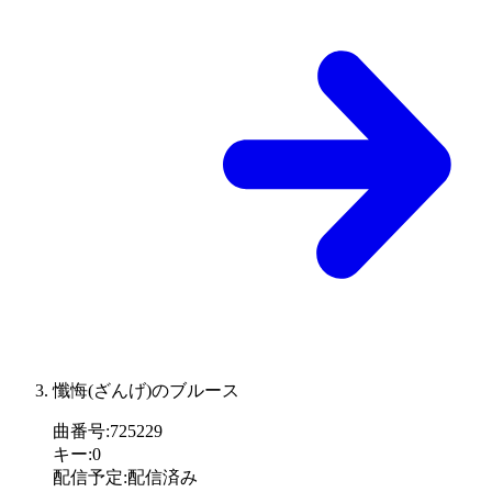
懺悔(ざんげ)のブルース
曲番号
:
725229
キー
:
0
配信予定
:
配信済み