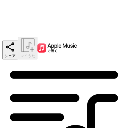
シェア
マイうた