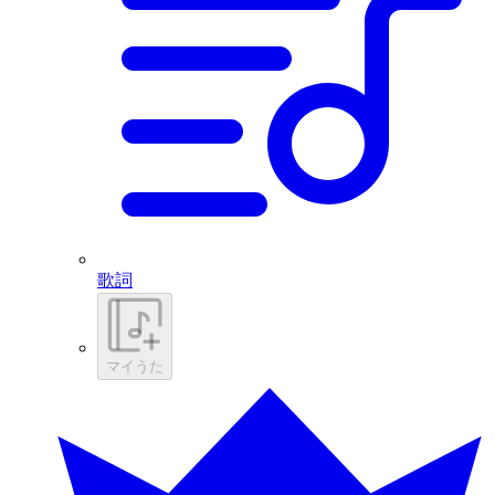
歌詞
マイうた