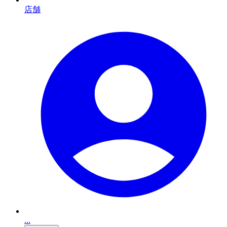
店舗
...