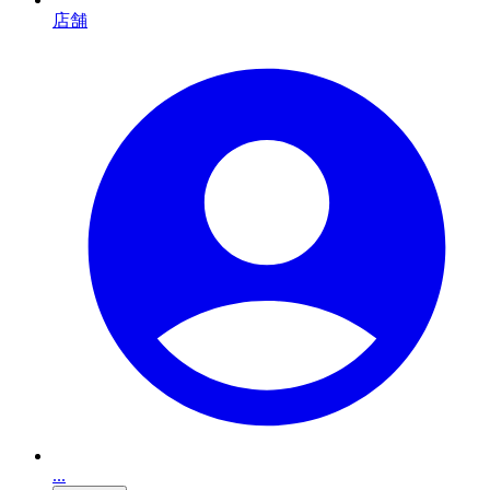
店舗
...