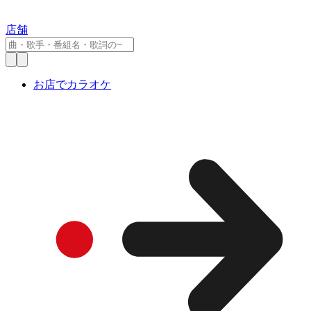
店舗
お店でカラオケ