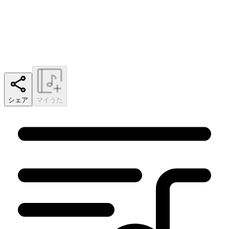
シェア
マイうた