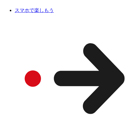
スマホで楽しもう