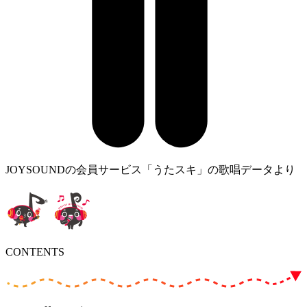
JOYSOUNDの会員サービス「うたスキ」の歌唱データより
CONTENTS