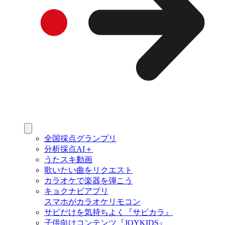
全国採点グランプリ
分析採点AI＋
うたスキ動画
歌いたい曲をリクエスト
カラオケで楽器を弾こう
キョクナビアプリ
スマホがカラオケリモコン
サビだけを気持ちよく『サビカラ』
子供向けコンテンツ『JOYKIDS』