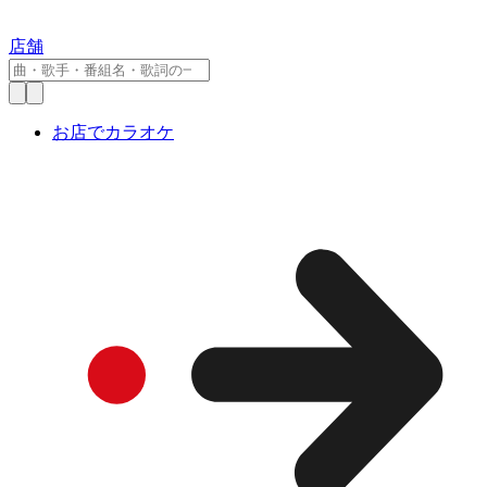
店舗
お店でカラオケ