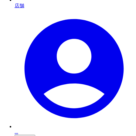
店舗
...