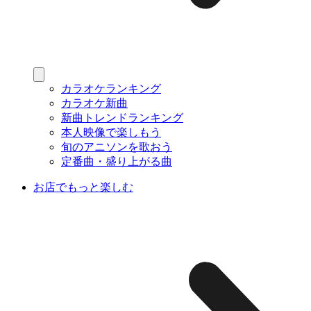
カラオケランキング
カラオケ新曲
新曲トレンドランキング
本人映像で楽しもう
旬のアニソンを歌おう
定番曲・盛り上がる曲
お店でもっと楽しむ