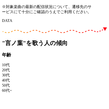
※対象楽曲の最新の配信状況について、遷移先のサ
ービスにて十分にご確認のうえでご利用ください。
DATA
"言ノ葉"を歌う人の傾向
年齢
10代
20代
30代
40代
50代
60代~