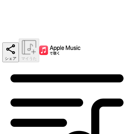
シェア
マイうた