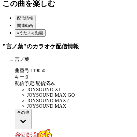
この曲を楽しむ
配信情報
関連動画
#うたスキ動画
"言ノ葉"
のカラオケ配信情報
言ノ葉
曲番号
:
119050
キー
:
0
配信予定
:
配信済み
JOYSOUND X1
JOYSOUND MAX GO
JOYSOUND MAX2
JOYSOUND MAX
その他