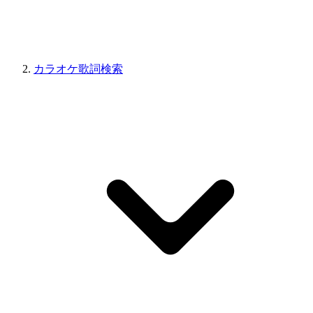
カラオケ歌詞検索