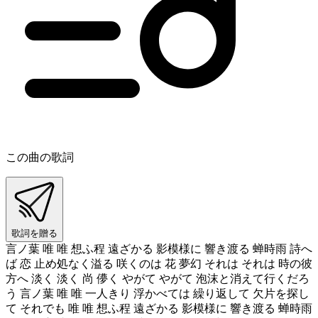
この曲の歌詞
歌詞を贈る
言ノ葉 唯 唯 想ふ程 遠ざかる 影模様に 響き渡る 蝉時雨 詩へ
ば 恋 止め処なく溢る 咲くのは 花 夢幻 それは それは 時の彼
方へ 淡く 淡く 尚 儚く やがて やがて 泡沫と消えて行くだろ
う 言ノ葉 唯 唯 一人きり 浮かべては 繰り返して 欠片を探し
て それでも 唯 唯 想ふ程 遠ざかる 影模様に 響き渡る 蝉時雨