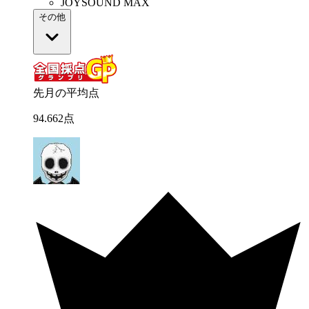
JOYSOUND MAX
その他
先月の平均点
94
.
662
点