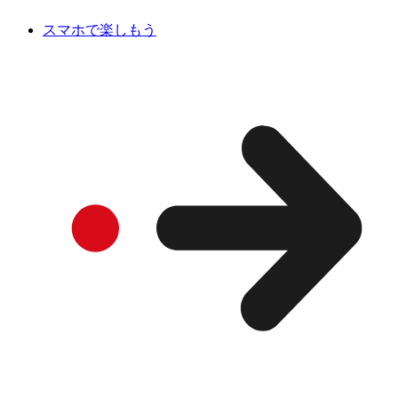
スマホで楽しもう