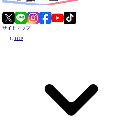
サイトマップ
TOP