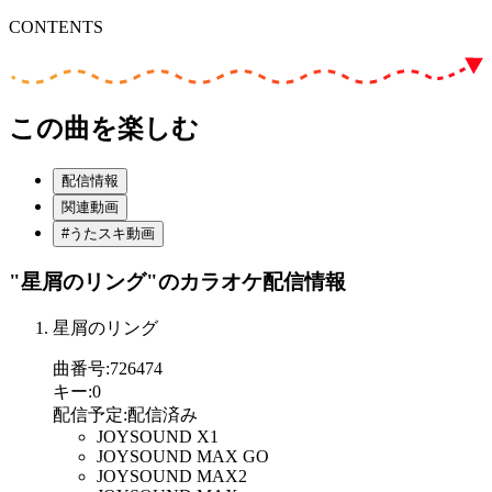
CONTENTS
この曲を楽しむ
配信情報
関連動画
#うたスキ動画
"星屑のリング"
のカラオケ配信情報
星屑のリング
曲番号
:
726474
キー
:
0
配信予定
:
配信済み
JOYSOUND X1
JOYSOUND MAX GO
JOYSOUND MAX2