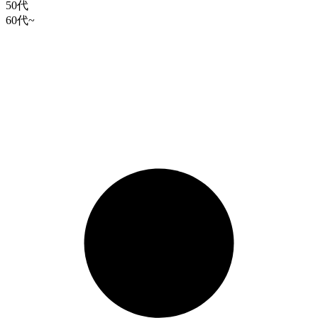
50代
60代~