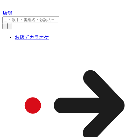
店舗
お店でカラオケ