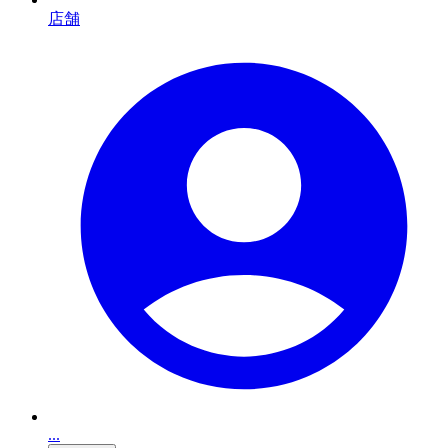
店舗
...