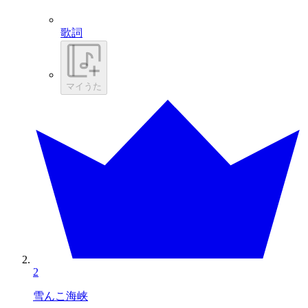
歌詞
マイうた
2
雪んこ海峡