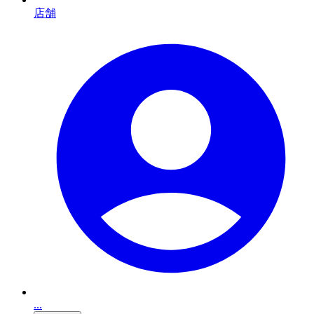
店舗
...