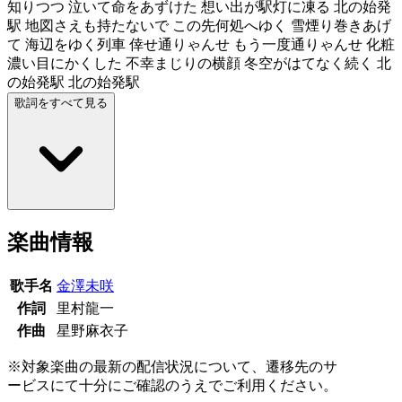
知りつつ 泣いて命をあずけた 想い出が駅灯に凍る 北の始発
駅 地図さえも持たないで この先何処へゆく 雪煙り巻きあげ
て 海辺をゆく列車 倖せ通りゃんせ もう一度通りゃんせ 化粧
濃い目にかくした 不幸まじりの横顔 冬空がはてなく続く 北
の始発駅 北の始発駅
歌詞をすべて見る
楽曲情報
歌手名
金澤未咲
作詞
里村龍一
作曲
星野麻衣子
※対象楽曲の最新の配信状況について、遷移先のサ
ービスにて十分にご確認のうえでご利用ください。