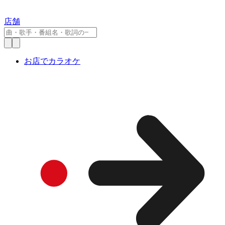
店舗
お店でカラオケ