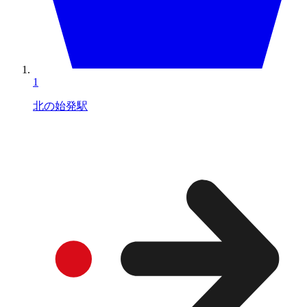
1
北の始発駅