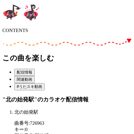
CONTENTS
この曲を楽しむ
配信情報
関連動画
#うたスキ動画
"北の始発駅"
のカラオケ配信情報
北の始発駅
曲番号
:
726963
キー
:
0