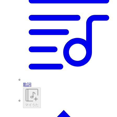
歌詞
マイうた