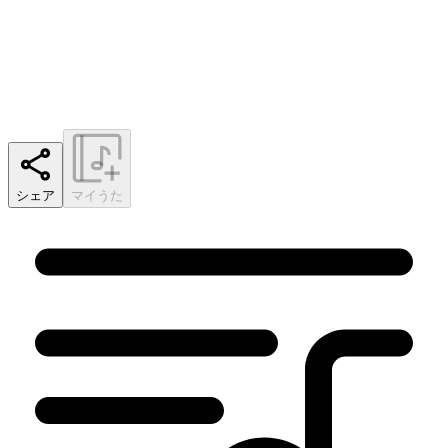
シェア
マイうた