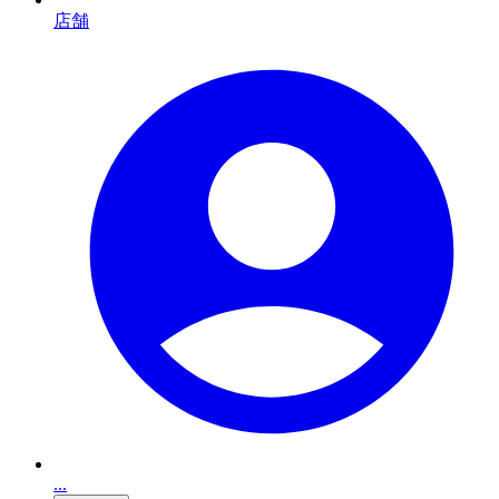
店舗
...