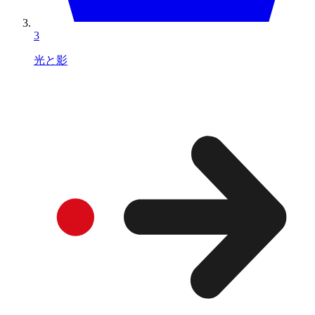
3
光と影