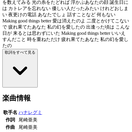
を数えてみる 光の糸をたどれば 浮かぶあなたの顔 誕生日に
は カトレアを忘れない 優しい人だったみたい けれどおしま
い 夜更けの電話 あなたでしょ 話すことなど 何もない
Making good things better 愛は消えたのよ 二度とかけてこない
で 疲れ果てたあなた 私の幻を愛したの 出逢った頃は こんな
日が 来るとは思わずにいた Making good things better いいえ
すんだこと 時を重ねただけ 疲れ果てたあなた 私の幻を愛し
たの
歌詞をすべて見る
楽曲情報
歌手名
ハナレグミ
作詞
尾崎亜美
作曲
尾崎亜美