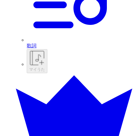
歌詞
マイうた