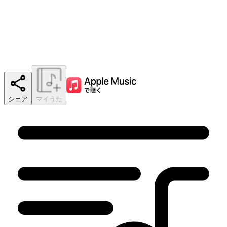
シェア
マイうた