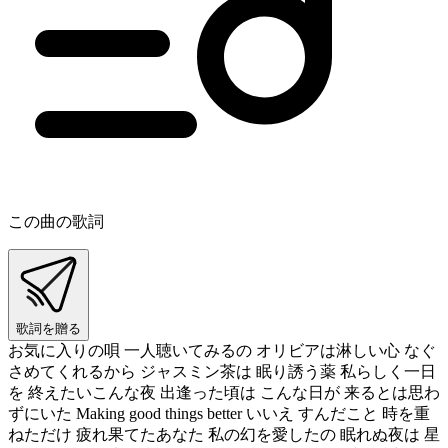
この曲の歌詞
歌詞を贈る
お気に入りの唄 一人聴いてみるの オリビアは淋しい心 なぐ
さめてくれるから ジャスミン茶は 眠り誘う薬 私らしく一日
を 終えたいこんな夜 出逢った頃は こんな日が 来るとは思わ
ずにいた Making good things better いいえ すんだこと 時を重
ねただけ 疲れ果てたあなた 私の幻を愛したの 眠れぬ夜は 星