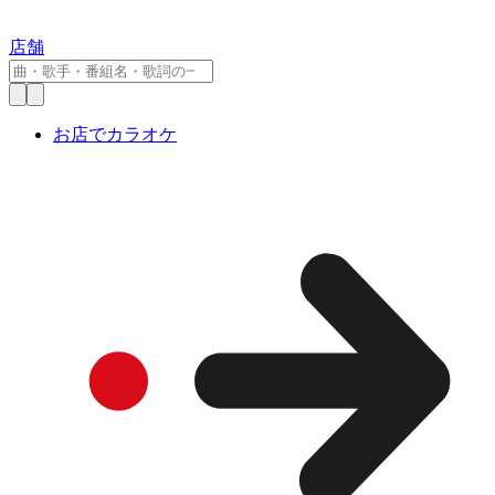
店舗
お店でカラオケ