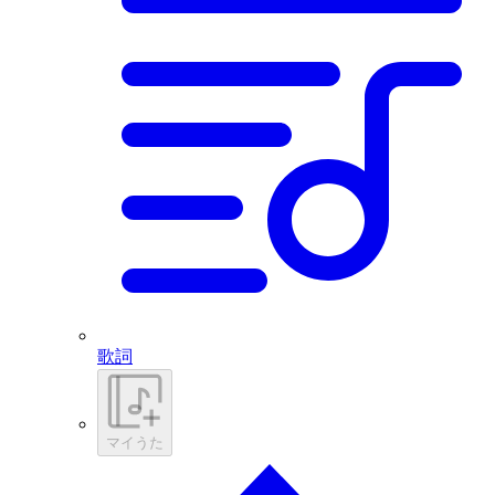
歌詞
マイうた