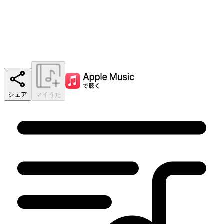
シェア
マイうた