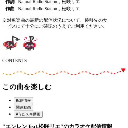
作詞
Natural Radio Station，松咲リエ
作曲
Natural Radio Station，松咲リエ
※対象楽曲の最新の配信状況について、遷移先のサ
ービスにて十分にご確認のうえでご利用ください。
CONTENTS
この曲を楽しむ
配信情報
関連動画
#うたスキ動画
"エンレン feat.松咲リエ"
のカラオケ配信情報