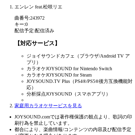
エンレン feat.松咲リエ
曲番号
:
243972
キー
:
0
配信予定
:
配信済み
【対応サービス】
ジョイサウンドカフェ（ブラウザ/Android TV ア
プリ）
カラオケJOYSOUND for Nintendo Switch
カラオケJOYSOUND for Steam
JOYSOUND.TV Plus（PS4®/PS5®後方互換機能対
応）
分析採点JOYSOUND（スマホアプリ）
家庭用カラオケサービスを見る
JOYSOUND.comでは著作権保護の観点より、歌詞の印
刷行為を禁止しています。
都合により、楽曲情報/コンテンツの内容及び配信予定