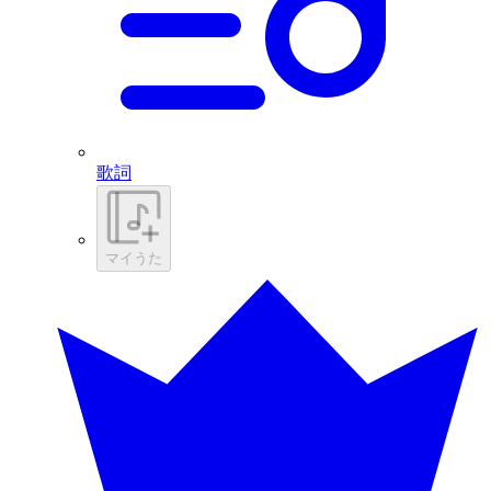
歌詞
マイうた