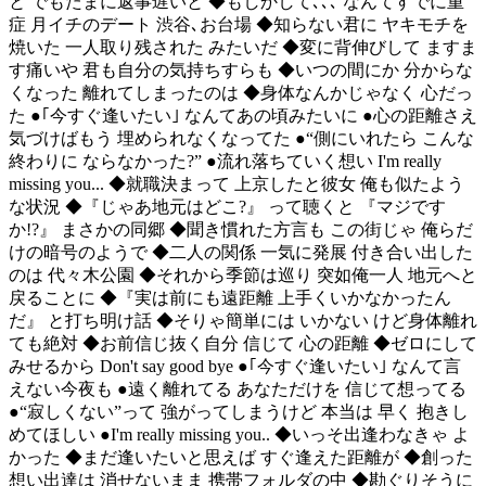
と でもたまに返事遅いと ◆もしかして､､､ なんてすでに重
症 月イチのデート 渋谷､お台場 ◆知らない君に ヤキモチを
焼いた 一人取り残された みたいだ ◆変に背伸びして ますま
す痛いや 君も自分の気持ちすらも ◆いつの間にか 分からな
くなった 離れてしまったのは ◆身体なんかじゃなく 心だっ
た ●｢今すぐ逢いたい｣ なんてあの頃みたいに ●心の距離さえ
気づけばもう 埋められなくなってた ●“側にいれたら こんな
終わりに ならなかった?” ●流れ落ちていく想い I'm really
missing you... ◆就職決まって 上京したと彼女 俺も似たよう
な状況 ◆『じゃあ地元はどこ?』 って聴くと 『マジです
か!?』 まさかの同郷 ◆聞き慣れた方言も この街じゃ 俺らだ
けの暗号のようで ◆二人の関係 一気に発展 付き合い出した
のは 代々木公園 ◆それから季節は巡り 突如俺一人 地元へと
戻ることに ◆『実は前にも遠距離 上手くいかなかったん
だ』 と打ち明け話 ◆そりゃ簡単には いかない けど身体離れ
ても絶対 ◆お前信じ抜く自分 信じて 心の距離 ◆ゼロにして
みせるから Don't say good bye ●｢今すぐ逢いたい｣ なんて言
えない今夜も ●遠く離れてる あなただけを 信じて想ってる
●“寂しくない”って 強がってしまうけど 本当は 早く 抱きし
めてほしい ●I'm really missing you.. ◆いっそ出逢わなきゃ よ
かった ◆まだ逢いたいと思えば すぐ逢えた距離が ◆創った
想い出達は 消せないまま 携帯フォルダの中 ◆勘ぐりそうに