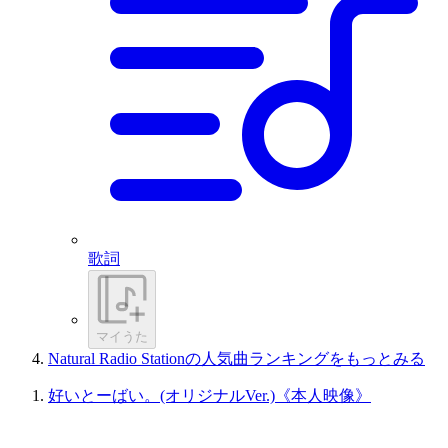
歌詞
マイうた
Natural Radio Stationの人気曲ランキングをもっとみる
好いとーばい。(オリジナルVer.)《本人映像》