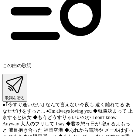
この曲の歌詞
歌詞を贈る
●｢今すぐ逢いたい｣ なんて言えない今夜も 遠く離れてる あ
なただけをずっと... ●I'm always loving you ◆就職決まって 上
京すると彼女 ◆もうどうすりゃいいのか I don't know
Anyway 大人のフリして I say ◆君を想う日が 増えるよもっ
と 涙目抱き合った 福岡空港 ◆あれから電話や メールはずっ