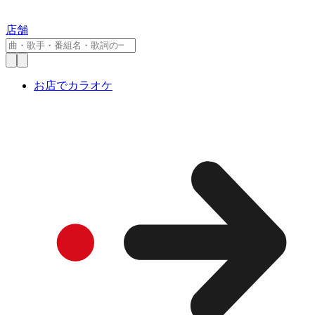
店舗
お店でカラオケ