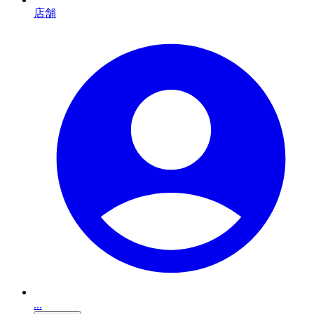
店舗
...