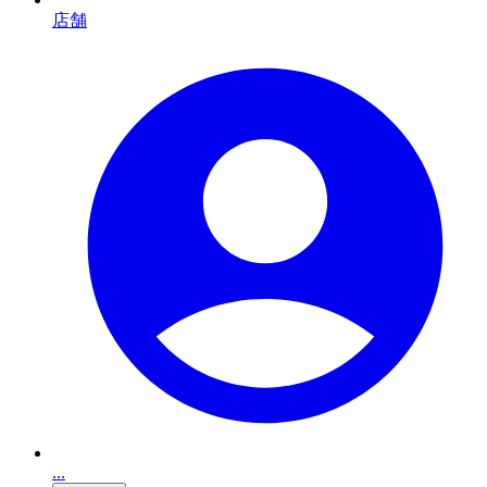
店舗
...