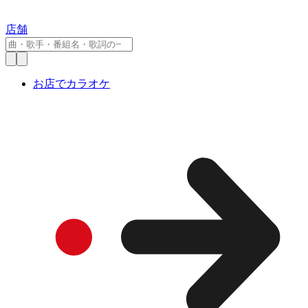
店舗
お店でカラオケ