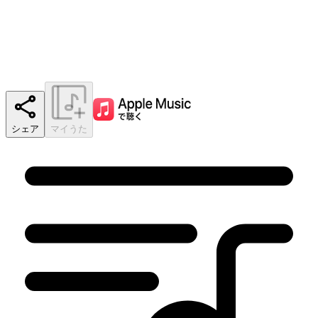
シェア
マイうた