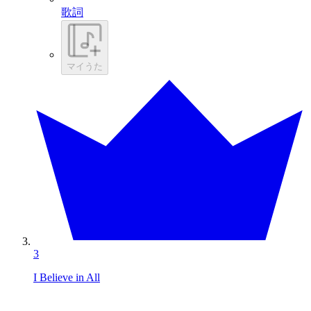
歌詞
マイうた
3
I Believe in All