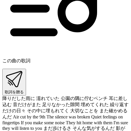
この曲の歌詞
歌詞を贈る
降りだした雨に 濡れていた 公園の隅に佇むベンチ 耳に差し
込む 音だけがまた 足りなかった隙間 埋めてくれた 繰り返す
だけの日々 その中に埋もれてく 大切なことを また確かめる
んだ Air cut by the 9th The silence was broken Quiet feelings on
fingertips If you make some noise They hit home with them I'm sure
they will listen to you まだ歩けるさ そんな気がするんだ 影が