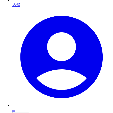
店舗
...