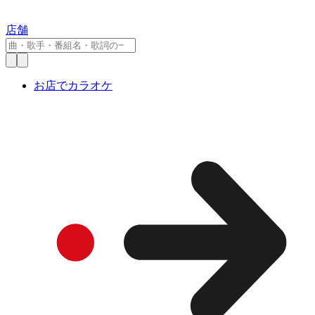
店舗
お店でカラオケ