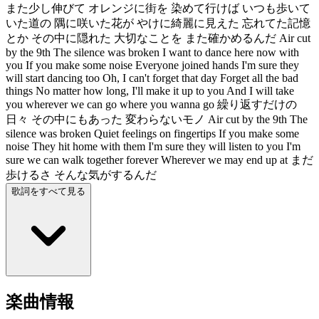
また少し伸びて オレンジに街を 染めて行けば いつも歩いて
いた道の 隅に咲いた花が やけに綺麗に見えた 忘れてた記憶
とか その中に隠れた 大切なことを また確かめるんだ Air cut
by the 9th The silence was broken I want to dance here now with
you If you make some noise Everyone joined hands I'm sure they
will start dancing too Oh, I can't forget that day Forget all the bad
things No matter how long, I'll make it up to you And I will take
you wherever we can go where you wanna go 繰り返すだけの
日々 その中にもあった 変わらないモノ Air cut by the 9th The
silence was broken Quiet feelings on fingertips If you make some
noise They hit home with them I'm sure they will listen to you I'm
sure we can walk together forever Wherever we may end up at まだ
歩けるさ そんな気がするんだ
歌詞をすべて見る
楽曲情報