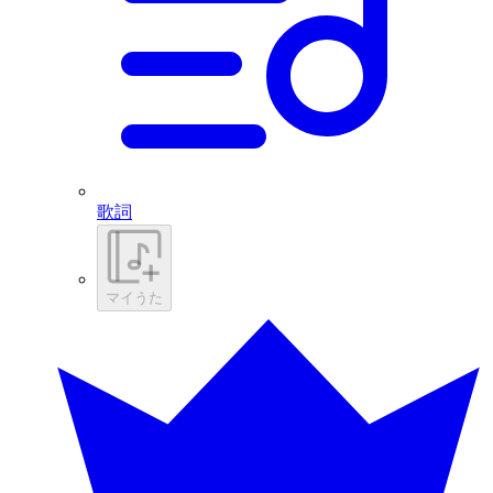
歌詞
マイうた