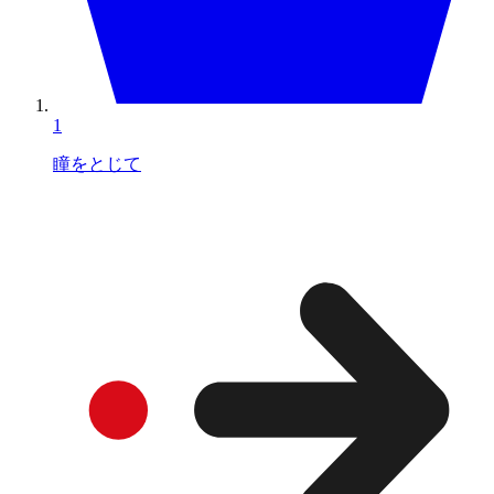
1
瞳をとじて