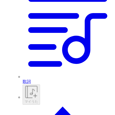
歌詞
マイうた