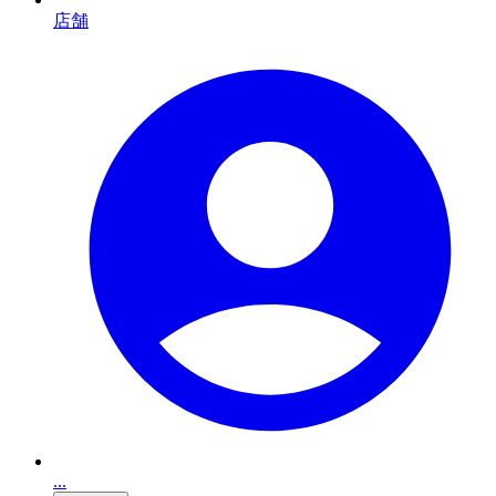
店舗
...