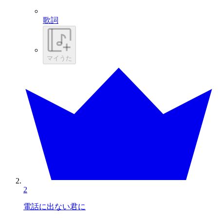
歌詞
マイうた
2
電話に出ない君に