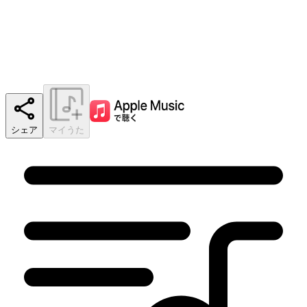
シェア
マイうた