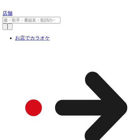
店舗
お店でカラオケ