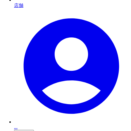
店舗
...