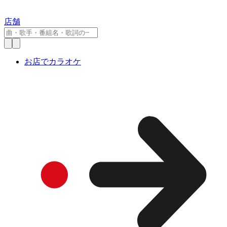
店舗
お店でカラオケ