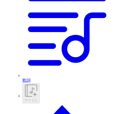
歌詞
マイうた