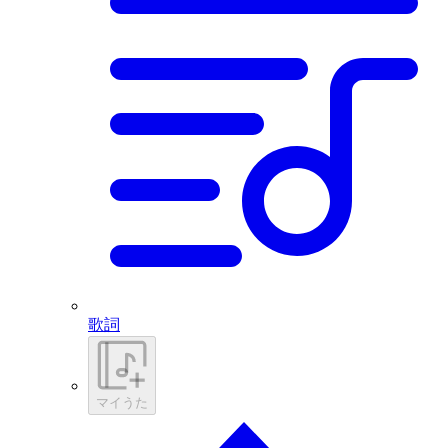
歌詞
マイうた