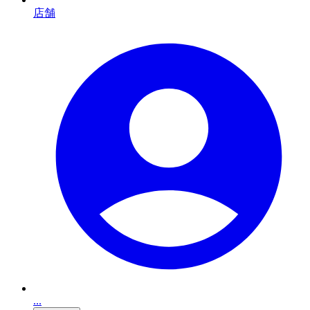
店舗
...