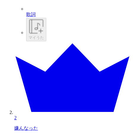
歌詞
マイうた
2
嫌んなった