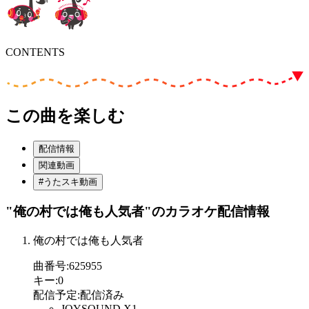
CONTENTS
この曲を楽しむ
配信情報
関連動画
#うたスキ動画
"俺の村では俺も人気者"
のカラオケ配信情報
俺の村では俺も人気者
曲番号
:
625955
キー
:
0
配信予定
:
配信済み
JOYSOUND X1