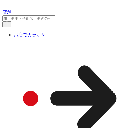
店舗
お店でカラオケ