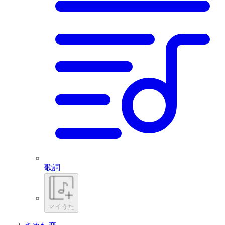
歌詞
マイうた